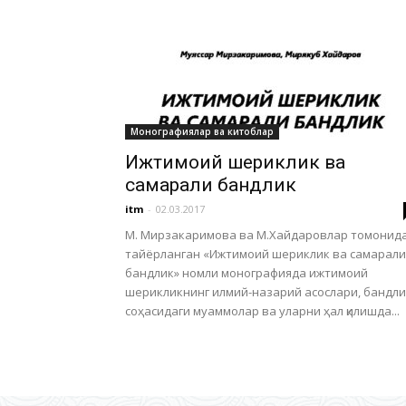
Монографиялар ва китоблар
Ижтимоий шериклик ва
самарали бандлик
itm
-
02.03.2017
М. Мирзакаримова ва М.Хайдаровлар томонид
тайёрланган «Ижтимоий шериклик ва самарали
бандлик» номли монографияда ижтимоий
шерикликнинг илмий-назарий асослари, бандли
соҳасидаги муаммолар ва уларни ҳал қилишда...