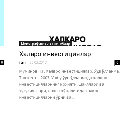
Монографиялар ва китоблар
Халқаро инвестициялар
itm
-
03.03.2017
0
0
Муминов Н.Г. Халқаро инвестициялар. Ўқув қўлланма.
Тошкент – 2003. Ушбу ўқув қўлланмада халқаро
инвестицияларнинг моҳияти, шакллари ва
хусусиятлари, жаҳон хўжалигида халқаро
инвестицияларни ўрни ва...