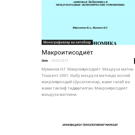
Монографиялар ва китоблар
Макроиқтисодиёт
itm
-
05.03.2017
Муминов Н.Г. Макроиқтисодиёт. Маъруза матни.
Тошкент-2001. Ушбу маъруза матнида асосий
макроиқтисодий кўрсаткичлар, жами талаб ва
жами таклиф тадқиқ этилган. Макроиқтисодиёт
маъруза матнини