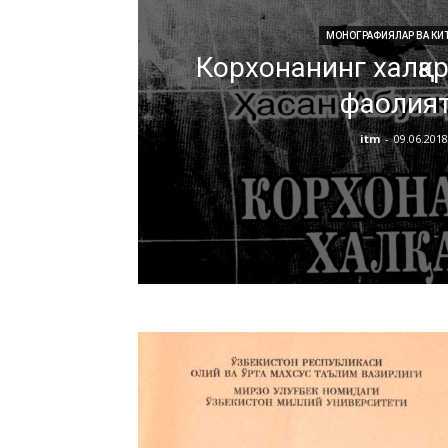
МОНОГРАФИЯЛАР ВА КИ
Корхонанинг халқа
фаолия
itm
-
09.06.2018