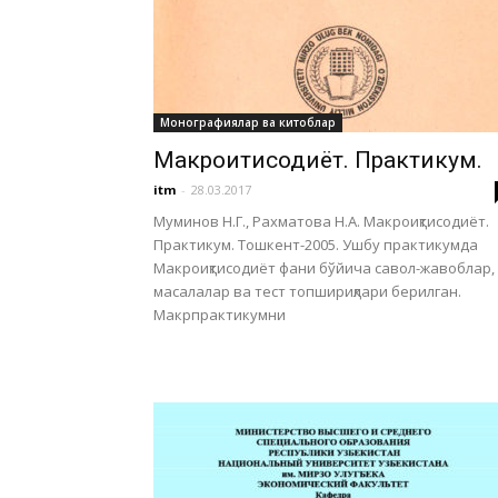
Монографиялар ва китоблар
Макроиқтисодиёт. Практикум.
itm
-
28.03.2017
Муминов Н.Г., Рахматова Н.А. Макроиқтисодиёт.
Практикум. Тошкент-2005. Ушбу практикумда
Макроиқтисодиёт фани бўйича савол-жавоблар,
масалалар ва тест топшириқлари берилган.
Макрпрактикумни