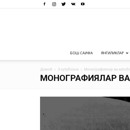
БОШ САҲИФА
ЯНГИЛИКЛАР
Домой
Э-кутубхона
Монографиялар ва китоб
МОНОГРАФИЯЛАР ВА