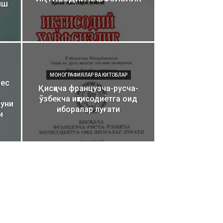
иш
МОНОГРАФИЯЛАР ВА КИТОБЛАР
нес
Қисқача французча-русча-
ўзбекча иқтисодиётга оид
 уни
иборалар луғати
и