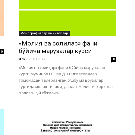
Монографиялар ва китоблар
«Молия ва солиқлар» фани
бўйича марузалар курси
0
itm
-
28.03.2017
0
«Молия ва солиқлар» фани бўйича марузалар
курси Муминов Н.Г. ва Д.З.Нигматовалар
томонидан тайёрланган. Ушбу маърузалар
курсида молия тизими, давлат молияси, корхона
молияси, уй хўжалиги...