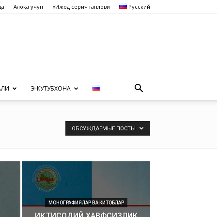
да
Алоқа учун
«Ижод сеҳри» танлови
Русский
АЛИ
Э-КУТУБХОНА
ОБСУЖДАЕМЫЕ ПОСТЫ
МОНОГРАФИЯЛАР ВА КИТОБЛАР
ИҚТИСОДИЙ ХАВФСИЗЛИК