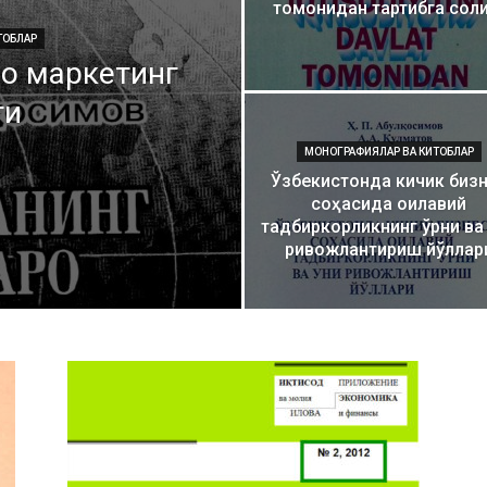
томонидан тартибга сол
маркази
ТОБЛАР
ро маркетинг
ти
МОНОГРАФИЯЛАР ВА КИТОБЛАР
Ўзбекистонда кичик биз
соҳасида оилавий
тадбиркорликнинг ўрни ва
ривожлантириш йўллар