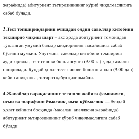
жараёнида) абитуриент эътирозинининг кўриб чиқилмаслигига
сабаб бўлади.
3.Тест топшириқларини ечишдан олдин саволлар китобини
текшириб чиқиш шарт
– акс ҳолда абитуриент томонидан
тўпланган умумий баллар миқдорининг пасайишига сабаб
бўлиши мумкин. Унутманг, саволлар китобини текшириш
аудиторияда, тест синови бошлангунга (9.00 га) қадар амалга
оширилади. Бундай ҳолат тест синови бошлангандан (9.00 дан)
кейин аниқланса, эътироз қабул қилинмайди.
4.Жавоблар варақасининг тегишли жойига фамилияси,
исми ва шарифини ёзмаслик, имзо қўймаслик
— бундай
ҳолат кейинги босқичда (масалан, апеллясия жараёнида)
абитуриент эътирозинининг кўриб чиқилмаслигига сабаб
бўлади.