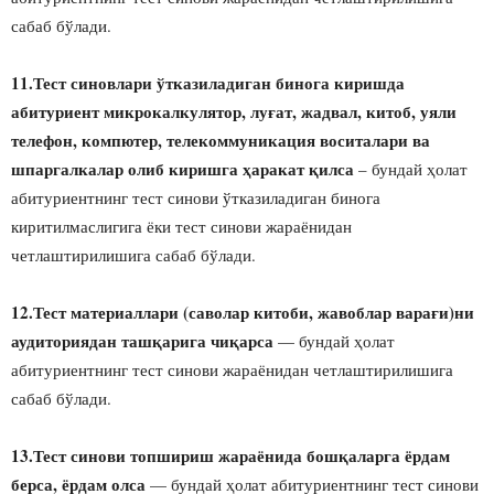
сабаб бўлади.
11.Тест синовлари ўтказиладиган бинога киришда
абитуриент микрокалкулятор, луғат, жадвал, китоб, уяли
телефон, компютер, телекоммуникация воситалари ва
шпаргалкалар олиб киришга ҳаракат қилса
– бундай ҳолат
абитуриентнинг тест синови ўтказиладиган бинога
киритилмаслигига ёки тест синови жараёнидан
четлаштирилишига сабаб бўлади.
12.Тест материаллари (саволар китоби, жавоблар варағи)ни
аудиториядан ташқарига чиқарса
— бундай ҳолат
абитуриентнинг тест синови жараёнидан четлаштирилишига
сабаб бўлади.
13.Тест синови топшириш жараёнида бошқаларга ёрдам
берса, ёрдам олса
— бундай ҳолат абитуриентнинг тест синови