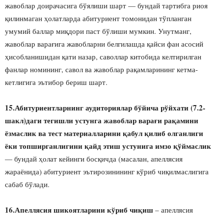
жавоблар доирачасига бўялиши шарт — бундай тартибга риоя
қилинмаган ҳолатларда абитуриент томонидан тўпланган
умумий баллар миқдори паст бўлиши мумкин. Унутманг,
жавоблар варағига жавобларни белгилашда қайси фан асосий
ҳисобланишидан қати назар, саволлар китобида келтирилган
фанлар номининг, савол ва жавоблар рақамларининг кетма-
кетлигига эътибор бериш шарт.
15.Абитуриентларнинг аудиториялар бўйича рўйхати (7.2-
шакл)даги тегишли устунга жавоблар варағи рақамини
ёзмаслик ва тест материалларини қабул қилиб олганлиги
ёки топширганлигини қайд этиш устунига имзо қўймаслик
— бундай ҳолат кейинги босқичда (масалан, апеллясия
жараёнида) абитуриент эътирозинининг кўриб чиқилмаслигига
сабаб бўлади.
16.Апеллясия шикоятларини кўриб чиқиш
– апеллясия