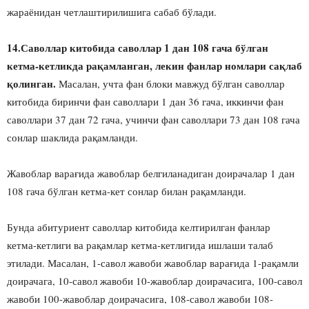
жараёнидан четлаштирилишига сабаб бўлади.
14.Саволлар китобида саволлар 1 дан 108 гача бўлган
кетма-кетликда рақамланган, лекин фанлар номлари сақлаб
қолинган.
Масалан, учта фан блоки мавжуд бўлган саволлар
китобида биринчи фан саволлари 1 дан 36 гача, иккинчи фан
саволлари 37 дан 72 гача, учинчи фан саволлари 73 дан 108 гача
сонлар шаклида рақамланди.
Жавоблар варағида жавоблар белгиланадиган доирачалар 1 дан
108 гача бўлган кетма-кет сонлар билан рақамланди.
Бунда абитуриент саволлар китобида келтирилган фанлар
кетма-кетлиги ва рақамлар кетма-кетлигида ишлаши талаб
этилади. Масалан, 1-савол жавоби жавоблар варағида 1-рақамли
доирачага, 10-савол жавоби 10-жавоблар доирачасига, 100-савол
жавоби 100-жавоблар доирачасига, 108-савол жавоби 108-