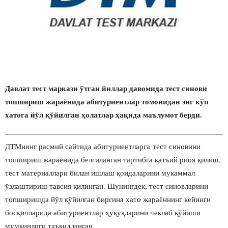
Давлат тест маркази ўтган йиллар давомида тест синови
топшириш жараёнида абитуриентлар томонидан энг кўп
хатога йўл қўйилган ҳолатлар ҳақида маълумот берди.
ДТМнинг расмий сайтида абитуриентларга тест синовини
топшириш жараёнида белгиланган тартибга қатъий риоя қилиш,
тест материаллари билан ишлаш қоидаларини мукаммал
ўзлаштириш тавсия қилинган. Шунингдек, тест синовларини
топширишда йўл қўйилган биргина хато жараённинг кейинги
босқичларида абитуриентлар ҳуқуқларини чеклаб қўйиши
мумкинлиги таъкидланган.