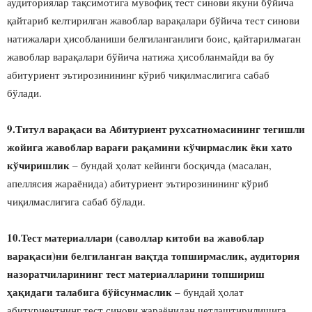
аудиториялар тақсимотига мувофиқ тест синови якуни бўйича
қайтариб келтирилган жавоблар варақалари бўйича тест синови
натижалари ҳисобланиши белгиланганлиги боис, қайтарилмаган
жавоблар варақалари бўйича натижа ҳисобланмайди ва бу
абитуриент эътирозинининг кўриб чиқилмаслигига сабаб
бўлади.
9.Титул варақаси ва Абитуриент рухсатномасининг тегишли
жойига жавоблар варағи рақамини кўчирмаслик ёки хато
кўчиришлик
– бундай ҳолат кейинги босқичда (масалан,
апеллясия жараёнида) абитуриент эътирозинининг кўриб
чиқилмаслигига сабаб бўлади.
10.Тест материаллари (саволлар китоби ва жавоблар
варақаси)ни белгиланган вақтда топширмаслик, аудитория
назоратчиларининг тест материалларини топшириш
ҳақидаги талабига бўйсунмаслик
– бундай ҳолат
абитуриентнинг тест синови жараёнидан четлаштирилишига