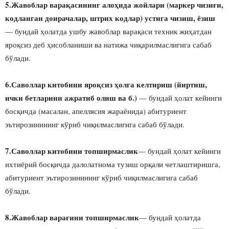
5.Жавоблар варақасининг алоҳида жойлари (маркер чизиғи,
кодланган доирачалар, штрих кодлар) устига чизиш, ёзиш
— бундай ҳолатда ушбу жавоблар варақаси техник жиҳатдан
яроқсиз деб ҳисобланиши ва натижа чиқарилмаслигига сабаб
бўлади.
6.Саволлар китобини яроқсиз ҳолга келтириш (йиртиш,
ички бетларини ажратиб олиш ва б.)
— бундай ҳолат кейинги
босқичда (масалан, апеллясия жараёнида) абитуриент
эътирозинининг кўриб чиқилмаслигига сабаб бўлади.
7.Саволлар китобини топширмаслик
— бундай ҳолат кейинги
ихтиёрий босқичда далолатнома тузиш орқали четлаштиришга,
абитуриент эътирозинининг кўриб чиқилмаслигига сабаб
бўлади.
8.Жавоблар варағини топширмаслик
— бундай ҳолатда