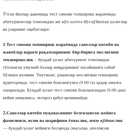
Ўтган йиллар давомида тест синови топшириш жараёнида
абитуриентлар томонидан энг кўп хатога йўл қўйилган ҳолатлар
ва уларнинг оқибатлари:
1.Тест синови топшириш жараёнида саволлар китоби ва
жавоблар варағи рақамларининг бир-бирига мослигини
текширмаслик
– бундай ҳолат абитуриент томонидан
тўпланган умумий баллар миқдорининг пасайишига сабаб
бўлиши мумкин. Унутманг, рақамлар мослигини текшириш
аудиторияда, тест синови бошлангунга (9.00 га) қадар амалга
оширилади. Бундай ҳолат тест синови бошлангандан (9.00 дан)
кейин аниқланса, эътироз қабул қилинмайди.
2.Саволлар китоби муқовасининг белгиланган жойига
фамилияси, исми ва шарифини ёзмаслик, имзо қўймаслик
— бундай ҳолат кейинги босқичда (масалан, апеллясия