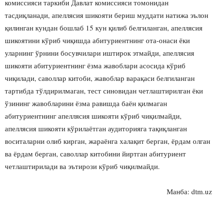
комиссияси таркиби Давлат комиссияси томонидан
тасдиқланади, апеллясия шикояти бериш муддати натижа эълон
қилинган кундан бошлаб 15 кун қилиб белгиланган, апеллясия
шикоятини кўриб чиқишда абитуриентнинг ота-онаси ёки
уларнинг ўрнини босувчилари иштирок этмайди, апеллясия
шикояти абитуриентнинг ёзма жавоблари асосида кўриб
чиқилади, саволлар китоби, жавоблар варақаси белгиланган
тартибда тўлдирилмаган, тест синовидан четлаштирилган ёки
ўзининг жавобларини ёзма равишда баён қилмаган
абитуриентнинг апеллясия шикояти кўриб чиқилмайди,
апеллясия шикояти кўрилаётган аудиторияга тақиқланган
воситаларни олиб кирган, жараёнга халақит берган, ёрдам олган
ва ёрдам берган, саволлар китобини йиртган абитуриент
четлаштирилади ва эътирози кўриб чиқилмайди.
Манба: dtm.uz