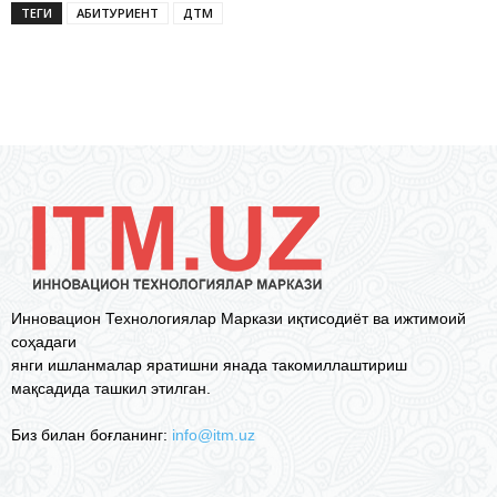
ТЕГИ
АБИТУРИЕНТ
ДТМ
Инновацион Технологиялар Маркази иқтисодиёт ва ижтимоий
соҳадаги
янги ишланмалар яратишни янада такомиллаштириш
мақсадида ташкил этилган.
Биз билан боғланинг:
info@itm.uz