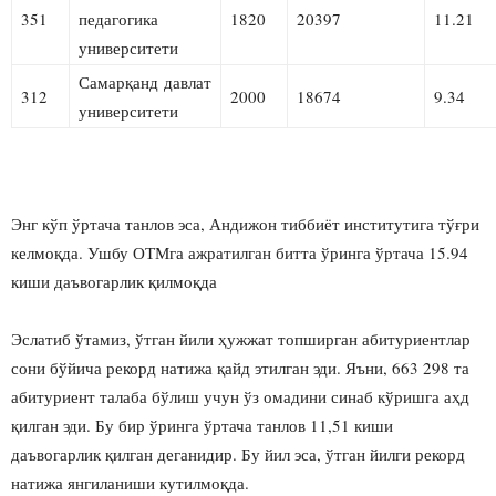
351
педагогика
1820
20397
11.21
университети
Самарқанд давлат
312
2000
18674
9.34
университети
Энг кўп ўртача танлов эса, Андижон тиббиёт институтига тўғри
келмоқда. Ушбу ОТМга ажратилган битта ўринга ўртача 15.94
киши даъвогарлик қилмоқда
Эслатиб ўтамиз, ўтган йили ҳужжат топширган абитуриентлар
сони бўйича рекорд натижа қайд этилган эди. Яъни, 663 298 та
абитуриент талаба бўлиш учун ўз омадини синаб кўришга аҳд
қилган эди. Бу бир ўринга ўртача танлов 11,51 киши
даъвогарлик қилган деганидир. Бу йил эса, ўтган йилги рекорд
натижа янгиланиши кутилмоқда.