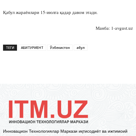
Қабул жараёнлари 15-июлга қадар давом этади.
Манба: 1-avgust.uz
ТЕГИ
АБИТУРИЕНТ
Ўзбекистон
қабул
Инновацион Технологиялар Маркази иқтисодиёт ва ижтимоий