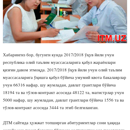
Хабарингиз бор, бугунги кунда 2017/2018 ўқув йили учун
республика олий таълим муассасаларига қабул жараёнлари
қизғин давом этмоқда. 2017/2018 ўқув йили учун олий таълим
муассасаларига ўқишга қабул бўйича умумий квота бакалаврлар
учун 66316 нафар, шу жумладан, давлат грантлари бўйича
18194 та ва тўлов-контракт асосида 48122 та, магистрлар учун
5000 нафар, шу жумладан, давлат грантлари бўйича 1556 та ва
тўлов-контракт асосида 3444 та этиб белгиланган.
ДТМ сайтида ҳужжат топширган абитуриентлар сони ҳақида