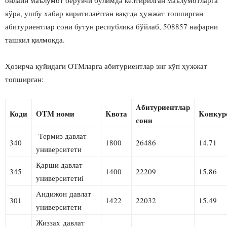
онлайн маълумот берувчи бўлимда келтирилган маълумотларга
кўра, ушбу хабар киритилаётган вақтда ҳужжат топширган
абитуриентлар сони бутун республика бўйлаб, 508857 нафарни
ташкил қилмоқда.
Ҳозирча қуйидаги ОТМларга абитуриентлар энг кўп ҳужжат
топширган:
Aбитуриентлар
Коди
OTM номи
Kвота
Koнкур
сони
Tермиз давлат
340
1800
26486
14.71
университети
Қарши давлат
345
1400
22209
15.86
университетиi
Aндижон давлат
301
1422
22032
15.49
университети
Жиззах давлат