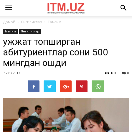
Домой
Янгиликлар
Таълим
Таълим
Янгиликлар
Ҳужжат топширган
абитуриентлар сони 500
мингдан ошди
12.07.2017
168
0