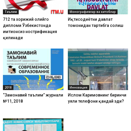
Таълим
Монографиялар ва китоблар
712 та хорижий олийгоҳ
Иқтисодиётни давлат
дипломи Ўзбекистонда
томонидан тартибга солиш
имтиҳонсиз нострификация
қилинади
2018
Инновация
“Замонавий таълим” журнали
Ислом Каримовнинг биринчи
№11, 2018
уяли телефони қандай эди?