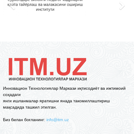
Инновацион Технологиялар Маркази иқтисодиёт ва ижтимоий
соҳадаги
янги ишланмалар яратишни янада такомиллаштириш
мақсадида ташкил этилган.
Биз билан боғланинг:
info@itm.uz