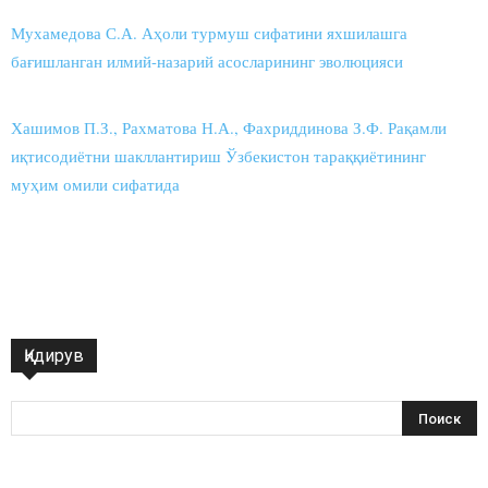
Мухамедова С.А. Аҳоли турмуш сифатини яхшилашга
бағишланган илмий-назарий асосларининг эволюцияси
Хашимов П.З., Рахматова Н.А., Фахриддинова З.Ф. Рақамли
иқтисодиётни шакллантириш Ўзбекистон тараққиётининг
муҳим омили сифатида
Қидирув