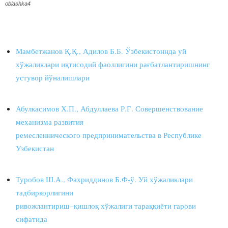
oblashka4
Мамбетжанов Қ.Қ., Адилов Б.Б. Ўзбекистоннда уй
хўжаликлари иқтисодий фаоллигини рағбатлантиришнинг
устувор йўналишлари
Абулкасимов Х.П., Абдуллаева Р.Г. Совершенствование
механизма развития
ремесленнического предпринимательства в Республике
Узбекистан
Туробов Ш.А., Фахриддинов Б.Ф-ў. Уй хўжаликлари
тадбиркорлигини
ривожлантириш–қишлоқ хўжалиги тараққиёти гарови
сифатида