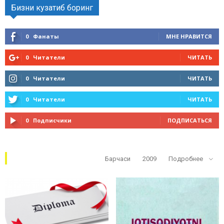
Бизни кузатиб боринг
0
Фанаты
МНЕ НРАВИТСЯ
0
Читатели
ЧИТАТЬ
0
Читатели
ЧИТАТЬ
0
Читатели
ЧИТАТЬ
0
Подписчики
ПОДПИСАТЬСЯ
Кўп ўқилганлар
Барчаси
2009
Подробнее