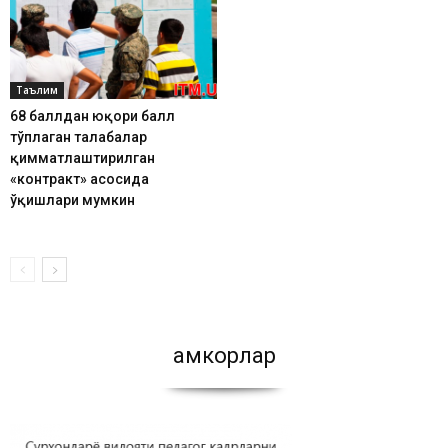
Таълим
68 баллдан юқори балл
тўплаган талабалар
қимматлаштирилган
«контракт» асосида
ўқишлари мумкин
Ҳамкорлар