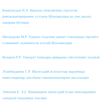
Бекмуродов Н.Х. Қишлоқ хўжалигини стратегик
ривожлантиришнинг устувор йўналишлари ва уни амалга
ошириш йўллари
Махмудова М.Р. Туризм соҳасини давлат томонидан тартибга
солишнинг аҳамияти ва асосий йўналишлари
Кунаров Р.Р. Тижорат банклари дивиденд сиёсатининг таҳлили
Эгамбердиева С.Р. Иқтисодий ислоҳотлар жараёнида
инвестициялар ҳисобини такомиллаштириш масалалари
Элмонов Б. Э-ў. Инновацион иқтисодий ўсиш омилларининг
самарали бандликка таъсири