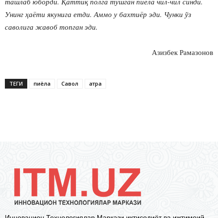
ташлаб юборди. Қаттиқ полга тушган пиёла чил-чил синди.
Унинг ҳаёти якунига етди. Аммо у бахтиёр эди. Чунки ўз
саволига жавоб топган эди.
Азизбек Рамазонов
ТЕГИ
пиёла
Савол
қатра
Инновацион Технологиялар Маркази иқтисодиёт ва ижтимоий