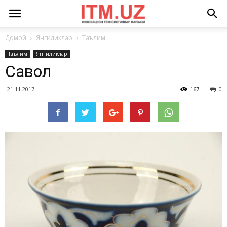
Домой
Янгиликлар
Таълим
Таълим
Янгиликлар
Савол
21.11.2017
167
0