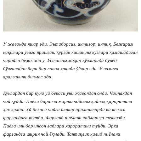
У жавонда яшар эди. Эътиборсиз, интизор, интиқ. Бежирим
нақшлари ўзига ярашган, кўрган кишининг кўзлари қамашадиган
чиройли безак эди у. Устанинг моҳир қўлларида бунёд
бўлганидан бери бир савол ҳақида ўйлар эди. У нимага
яралганини билмас эди.
Кунлардан бир куни уй бекаси уни жавондан олди. Чойнакдан
чой қуйди. Пиёла биринчи марта чойнинг қайноқ ҳароратини
ҳис қилди. Уй бекаси чойга шакар аралаштирди ва кенжа
фарзандига тутди. Фарзанд пиёлани лабларига теккизди.
Пиёла илк бор инсон лаблари ҳароратини туйди. Эрка
фарзандга ширин чой ёқмади. Тантиқлик қилиб пиёлани