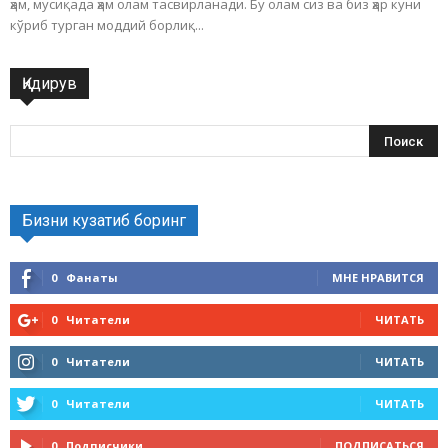
ҳам, мусиқада ҳам олам тасвирланади. Бу олам сиз ва биз ҳар куни
кўриб турган моддий борлиқ...
Қидирув
Бизни кузатиб боринг
0
Фанаты
МНЕ НРАВИТСЯ
0
Читатели
ЧИТАТЬ
0
Читатели
ЧИТАТЬ
0
Читатели
ЧИТАТЬ
0
Подписчики
ПОДПИСАТЬСЯ