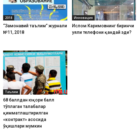
2018
Инновация
“Замонавий таълим” журнали
Ислом Каримовнинг биринчи
№11, 2018
уяли телефони қандай эди?
Таълим
68 баллдан юқори балл
тўплаган талабалар
қимматлаштирилган
«контракт» асосида
ўқишлари мумкин