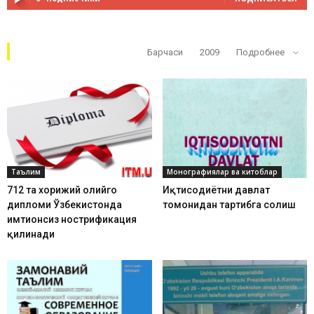
Кўп ўқилганлар
Барчаси
2009
Подробнее
Таълим
Монографиялар ва китоблар
712 та хорижий олийгоҳ
Иқтисодиётни давлат
дипломи Ўзбекистонда
томонидан тартибга солиш
имтиҳонсиз нострификация
қилинади