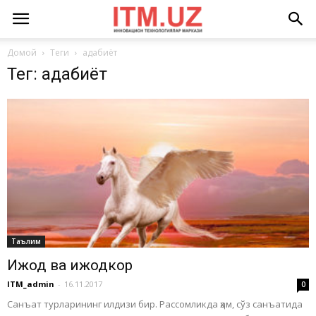
Домой
Теги
адабиёт
Тег: адабиёт
Таълим
Ижод ва ижодкор
ITM_admin
-
16.11.2017
0
Санъат турларининг илдизи бир. Рассомликда ҳам, сўз санъатида