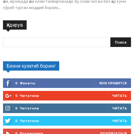
ҳам, мусиқада ҳам олам тасвирланади. Бу олам сиз ва биз ҳар куни
кўриб турган моддий борлиқ...
Қидирув
Бизни кузатиб боринг
0
Фанаты
МНЕ НРАВИТСЯ
0
Читатели
ЧИТАТЬ
0
Читатели
ЧИТАТЬ
0
Читатели
ЧИТАТЬ
0
Подписчики
ПОДПИСАТЬСЯ