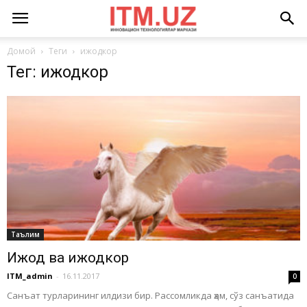
Домой
Теги
ижодкор
Тег: ижодкор
Таълим
Ижод ва ижодкор
ITM_admin
-
16.11.2017
0
Санъат турларининг илдизи бир. Рассомликда ҳам, сўз санъатида