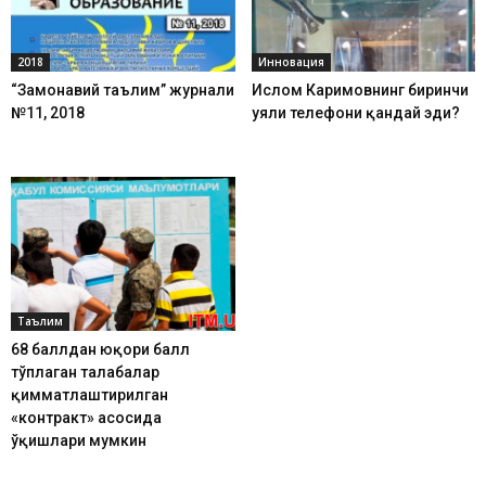
2018
Инновация
“Замонавий таълим” журнали
Ислом Каримовнинг биринчи
№11, 2018
уяли телефони қандай эди?
Таълим
68 баллдан юқори балл
тўплаган талабалар
қимматлаштирилган
«контракт» асосида
ўқишлари мумкин