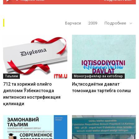
Кўп ўқилганлар
Барчаси
2009
Подробнее
Таълим
Монографиялар ва китоблар
712 та хорижий олийгоҳ
Иқтисодиётни давлат
дипломи Ўзбекистонда
томонидан тартибга солиш
имтиҳонсиз нострификация
қилинади