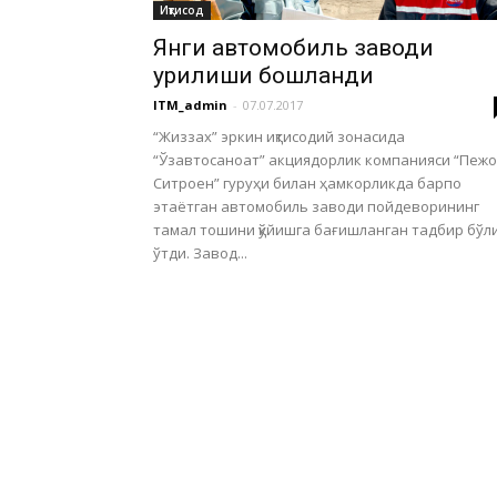
Иқтисод
Янги автомобиль заводи
қурилиши бошланди
ITM_admin
-
07.07.2017
“Жиззах” эркин иқтисодий зонасида
“Ўзавтосаноат” акциядорлик компанияси “Пежо
Ситроен” гуруҳи билан ҳамкорликда барпо
этаётган автомобиль заводи пойдеворининг
тамал тошини қўйишга бағишланган тадбир бўл
ўтди. Завод...