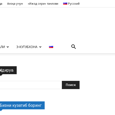
да
Алоқа учун
«Ижод сеҳри» танлови
Русский
АЛИ
Э-КУТУБХОНА
Қидирув
Бизни кузатиб боринг