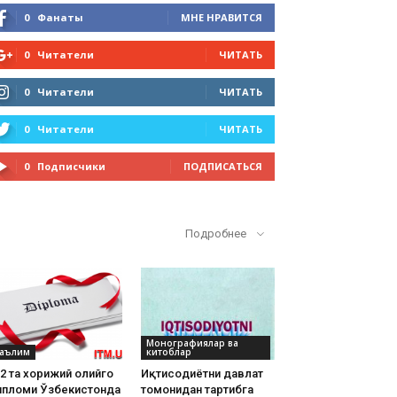
0
Фанаты
МНЕ НРАВИТСЯ
0
Читатели
ЧИТАТЬ
0
Читатели
ЧИТАТЬ
0
Читатели
ЧИТАТЬ
0
Подписчики
ПОДПИСАТЬСЯ
Кўп ўқилганлар
Подробнее
Монографиялар ва
аълим
китоблар
2 та хорижий олийгоҳ
Иқтисодиётни давлат
ипломи Ўзбекистонда
томонидан тартибга