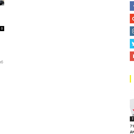
маркази
0
иб
Т
71
д