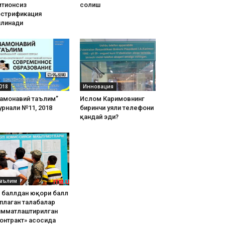
тиҳонсиз
солиш
острификация
илинади
018
Инновация
Замонавий таълим”
Ислом Каримовнинг
рнали №11, 2018
биринчи уяли телефони
қандай эди?
аълим
8 баллдан юқори балл
плаган талабалар
имматлаштирилган
онтракт» асосида