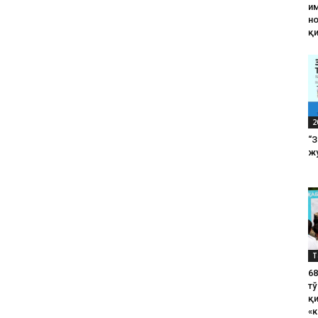
им
н
қ
2
“
жу
Т
6
тў
қ
«к