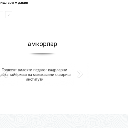
қишлари мумкин
Ҳамкорлар