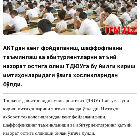
АКТдан кенг фойдаланиш, шаффофликни
таъминлаш ва абитуриентларни қатъий
назорат остига олиш ТДЮУга бу йилги кириш
имтиҳонларидаги ўзига хосликларидан
бўлди.
Тошкент давлат юридик университети (ТДЮУ) 1 август куни
кириш имтиҳонларини янгича шаклда ўтказди. Имтиҳон
ахборот технологияларидан кенг фойдаланилиши,
шаффофликнинг таъминланиши ва абитуриентларнинг қатъий
назорат остига олиниши билан ўзгача бўлди.