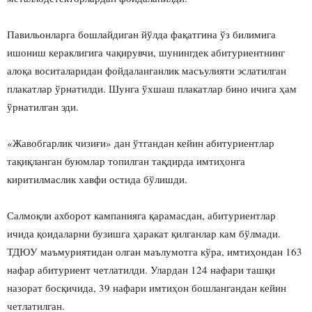
Павильонларга бошлайдиган йўлда фақатгина ўз билимига
ишониш кераклигига чақирувчи, шунингдек абитуриентнинг
алоқа воситаларидан фойдаланганлик масъулияти эслатилган
плакатлар ўрнатилди. Шунга ўхшаш плакатлар бино ичига ҳам
ўрнатилган эди.
«Жавобгарлик чизиғи» дан ўтгандан кейин абитуриентлар
тақиқланган буюмлар топилган тақдирда имтиҳонга
киритилмаслик хавфи остида бўлишди.
Салмоқли ахборот кампанияга қарамасдан, абитуриентлар
ичида қоидаларни бузишга ҳаракат қилганлар кам бўлмади.
ТДЮУ маъмуриятидан олган маълумотга кўра, имтиҳондан 163
нафар абитуриент четлатилди. Улардан 124 нафари ташқи
назорат босқичида, 39 нафари имтиҳон бошлангандан кейин
четлатилган.