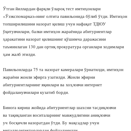
Ўтган йиллардан фарқли ўлароқ тест имтиҳонлари
«Ўзэкспомарказ»нинг олтита павильонида бўлиб ўтди. Имтиҳон
топширилишини назорат қилиш учун нафақат ТДЮУ
ўқитувчилари, балки имтиҳон жараёнида абитуриентлар
ҳаракатини назорат қилишнинг қўшимча даражасини
таъминлаган 130 дан ортиқ прокуратура органлари ходимлари
ҳам жалб этилди.
Павильонларда 75 та назорат камералари ўрнатилди, имтиҳон
жараёни жонли эфирга узатилди. Жонли эфирни
абитуриентларнинг яқинлари ва хоҳловчи интернет
фойдаланувчилари кузатиб борди.
Бинога кириш жойида абитуриентлар шахсни тасдиқловчи
ва тақиқланган воситаларнинг мавжудлигини аниқловчи
уч босқичли назоратдан ўтди. Бу мақсадлар учун
металлодетекторлардан фойдаланилди.