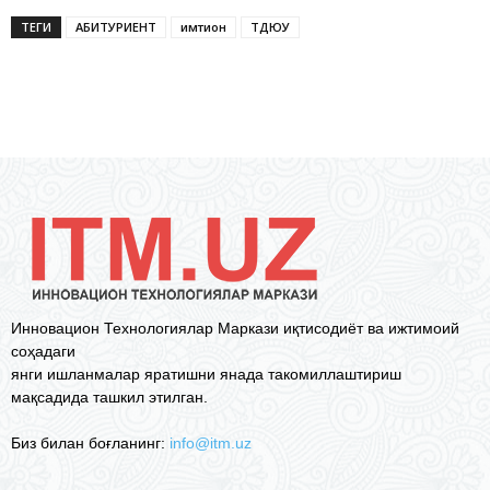
ТЕГИ
АБИТУРИЕНТ
имтиҳон
ТДЮУ
Инновацион Технологиялар Маркази иқтисодиёт ва ижтимоий
соҳадаги
янги ишланмалар яратишни янада такомиллаштириш
мақсадида ташкил этилган.
Биз билан боғланинг:
info@itm.uz