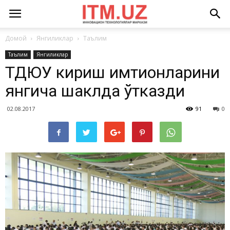
Домой
Янгиликлар
Таълим
Таълим
Янгиликлар
ТДЮУ кириш имтиҳонларини
янгича шаклда ўтказди
02.08.2017
91
0