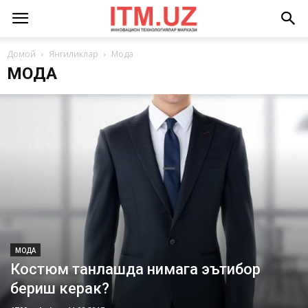
Домой
Янгиликлар
Мода
МОДА
МОДА
Костюм танлашда нимага эътибор
бериш керак?