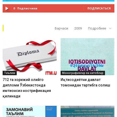
0
Подписчики
ПОДПИСАТЬСЯ
Кўп ўқилганлар
Барчаси
2009
Подробнее
Таълим
Монографиялар ва китоблар
712 та хорижий олийгоҳ
Иқтисодиётни давлат
дипломи Ўзбекистонда
томонидан тартибга солиш
имтиҳонсиз нострификация
қилинади