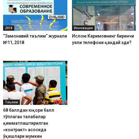
2018
Инновация
“Замонавий таълим” журнали
Ислом Каримовнинг биринчи
№11, 2018
уяли телефони қандай эди?
Таълим
68 баллдан юқори балл
тўплаган талабалар
қимматлаштирилган
«контракт» асосида
ўқишлари мумкин