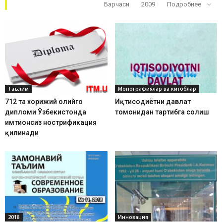
Кўп ўқилганлар
Барчаси
2009
Подробнее
Таълим
Монографиялар ва китоблар
712 та хорижий олийгоҳ
Иқтисодиётни давлат
дипломи Ўзбекистонда
томонидан тартибга солиш
имтиҳонсиз нострификация
қилинади
2018
Инновация