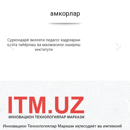
Ҳамкорлар
Инновацион Технологиялар Маркази иқтисодиёт ва ижтимоий