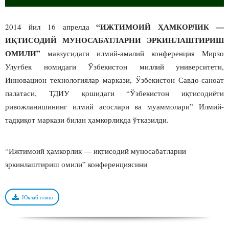
“ИЖТИМОИЙ ҲАМКОРЛИК —
2014 йил 16 апрелда
ИҚТИСОДИЙ МУНОСАБАТЛАРНИ ЭРКИНЛАШТИРИШ
ОМИЛИ”
мавзусидаги илмий-амалий конференция Мирзо
Улуғбек номидаги Ўзбекистон миллий университети,
Инновацион технологиялар маркази, Ўзбекистон Савдо-саноат
палатаси, ТДИУ қошидаги “Ўзбекистон иқтисодиёти
ривожланишининг илмий асослари ва муаммолари” Илмий-
тадқиқот маркази билан ҳамкорликда ўтказилди.
“Ижтимоий ҳамкорлик — иқтисодий муносабатларни
эркинлаштириш омили” конференциясини
Юклаб олиш