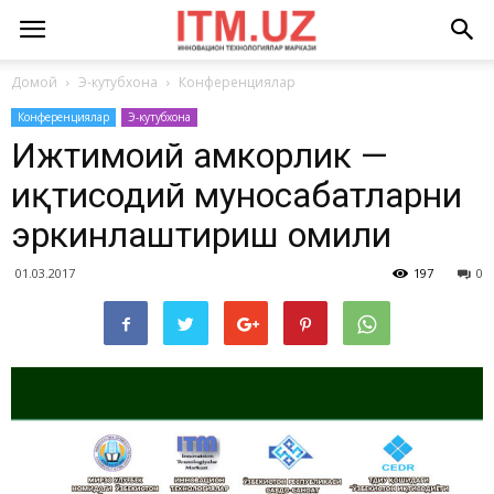
Домой
Э-кутубхона
Конференциялар
Конференциялар
Э-кутубхона
Ижтимоий ҳамкорлик —
иқтисодий муносабатларни
эркинлаштириш омили
01.03.2017
197
0