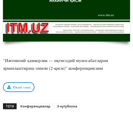
“Ижтимоий ҳамкорлик — иқтисодий муносабатларни
эркинлаштириш омили (2-қисм)” конференциясини
Юклаб олиш
ТЕГИ
Конференциялар
Э-кутубхона