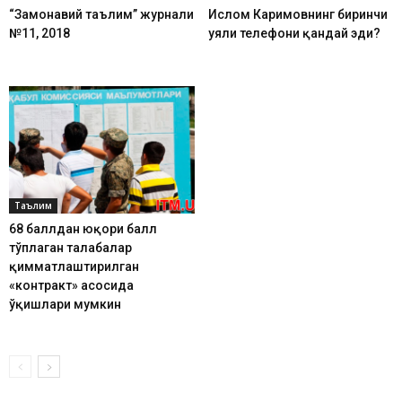
“Замонавий таълим” журнали
Ислом Каримовнинг биринчи
№11, 2018
уяли телефони қандай эди?
Таълим
68 баллдан юқори балл
тўплаган талабалар
қимматлаштирилган
«контракт» асосида
ўқишлари мумкин