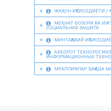
ЖАҲОН ИҚТИСОДИЁТИ /
МЕҲНАТ БОЗОРИ ВА ИЖ
СОЦИАЛЬНАЯ ЗАЩИТА
МИНТАҚАВИЙ ИҚТИСОДИ
АХБОРОТ ТЕХНОЛОГИЯЛ
ИНФОРМАЦИОННЫХ ТЕХНО
МУАЛЛИФЛАР ҲАҚИДА М