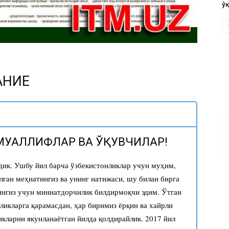
ў
АНИЕ
 МУАЛЛИФЛАР ВА ЎҚУВЧИЛАР!
тдик. Ушбу йил барча ўзбекистонликлар учун муҳим,
лган меҳнатингиз ва унинг натижаси, шу билан бирга
ингиз учун миннатдорчилик билдирмоқчи эдим. Ўтган
ликларга қарамасдан, ҳар биримиз ёрқин ва хайрли
икларни якунланаётган йилда қолдирайлик. 2017 йил