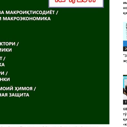
им
н
қ
2
“
жу
Т
6
тў
қ
«к