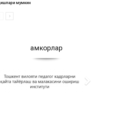
қишлари мумкин
Ҳамкорлар