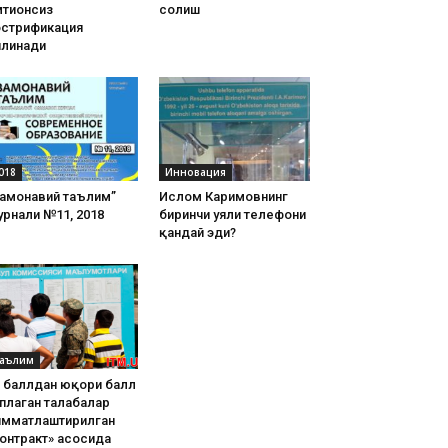
тиҳонсиз
солиш
острификация
илинади
018
Инновация
Замонавий таълим”
Ислом Каримовнинг
рнали №11, 2018
биринчи уяли телефони
қандай эди?
аълим
8 баллдан юқори балл
плаган талабалар
имматлаштирилган
онтракт» асосида