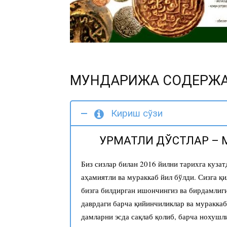
МУНДАРИЖА СОДЕРЖ
Кириш сўзи
ҲУРМАТЛИ ДЎСТЛАР –
Биз сизлар билан 2016 йилни тарихга куза
аҳамиятли ва мураккаб йил бўлди. Сизга қи
бизга билдирган ишончингиз ва бирдамлиг
даврдаги барча қийинчиликлар ва мураккаб
дамларни эсда сақлаб қолиб, барча нохушл