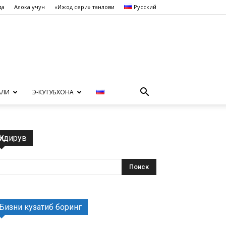
да
Алоқа учун
«Ижод сеҳри» танлови
Русский
АЛИ
Э-КУТУБХОНА
Қидирув
Бизни кузатиб боринг