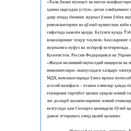
«Халқ билан мулоқот ва инсон манфаатлари
ҳамма нарсадан устун» деган олийҳиммат 
давр ичида бизнинг журнал ўзини ўзбек иқ
ривожлантириш ва қўллаб-қувватлаш каби
сифатида намоён қилди. Бугунги кунда Ўз
воқеаларнинг чуқур таҳлили, баҳоларнинг 
журналига нуфуз ва эътироф келтирмоқда. 
Қозоғистон, Россия Федерацияси ва Украи
«Жаҳон молиявий-иқтисодий инқирози ва и
имкониятлари» мавзусидаги халқаро элект
МДҲ мамлакатларида ўзига яраша муносаб
асосий вазифаси – етакчи олимлар ҳамда 
ғояларини тарғибот қилиш орқали илмий т
энг долзарб муаммоларнинг илмий ечимла
келгусида ҳам Сизларга қизиқарли бўлиб қ
давом эттиришга умид қилиб қоламиз.
«Иқтисод ва молия» журнали Б