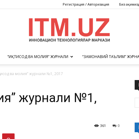
Регистрация / Авторизация
Биз ҳақимиз
“ИҚТИСОД ВА МОЛИЯ” ЖУРНАЛИ
“ЗАМОНАВИЙ ТАЪЛИМ” ЖУРН
Инновацион
қтисод ва молия” журнали №1, 2017
лия” журнали №1,
технологиялар
361
0