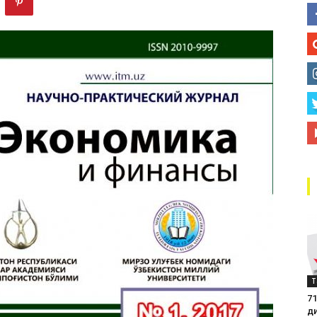
маркази
Т
71
д