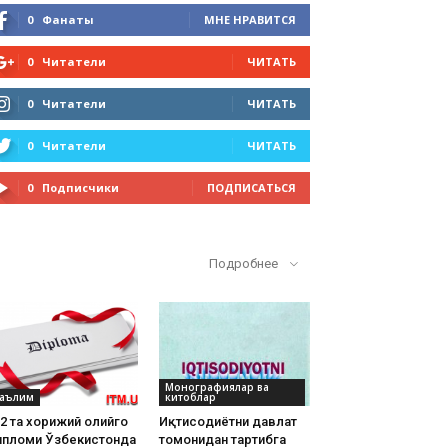
0
Фанаты
МНЕ НРАВИТСЯ
0
Читатели
ЧИТАТЬ
0
Читатели
ЧИТАТЬ
0
Читатели
ЧИТАТЬ
0
Подписчики
ПОДПИСАТЬСЯ
Кўп ўқилганлар
Подробнее
Монографиялар ва
аълим
китоблар
2 та хорижий олийгоҳ
Иқтисодиётни давлат
ипломи Ўзбекистонда
томонидан тартибга