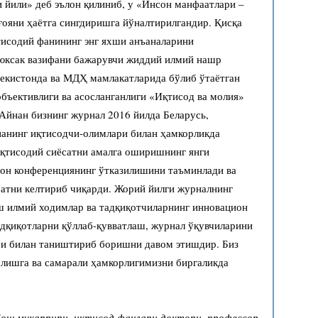
 йили» деб эълон қилиниб, у «Инсон манфаатлари –
ғояни ҳаётга сингдиришга йўналтирилгандир. Қисқа
тисодий фанининг энг яхши анъаналарини
 юксак вазифани бажарувчи жиддий илмий нашр
бекистонда ва МДҲ мамлакатларида бўлиб ўтаётган
объективлиги ва асосланганлиги «Иқтисод ва молия»
Айнан бизнинг журнал 2016 йилда Беларусь,
нанинг иқтисодчи-олимлари билан ҳамкорликда
қтисодий сиёсатни амалга оширишнинг янги
рон конференциянинг ўтказилишини таъминлади ва
атни келтириб чиқарди. Жорий йилги журналнинг
ёш илмий ходимлар ва тадқиқотчиларнинг инновацион
адқиқотларни қўллаб-қувватлаш, журнал ўқувчиларини
ри билан таништириб боришни давом этишдир. Биз
олишга ва самарали ҳамкорлигимизни биргаликда
ош муҳаррири, иқтисод фанлари доктори, профессор