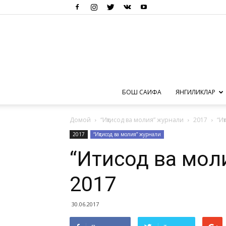
БОШ САҲИФА
ЯНГИЛИКЛАР
Домой
“Иқтисод ва молия” журнали
2017
“И
2017
“Иқтисод ва молия” журнали
“Иқтисод ва мо
2017
30.06.2017