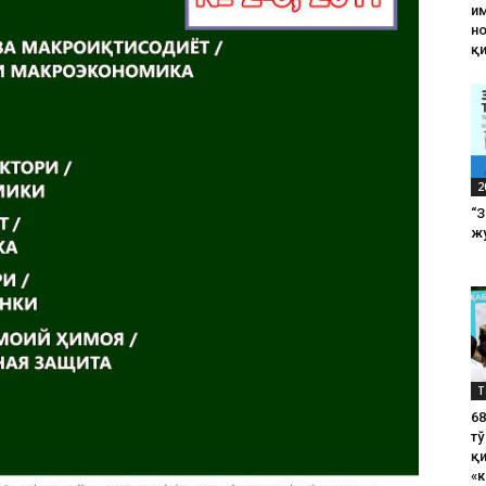
им
н
қ
2
“
жу
Т
6
тў
қ
«к