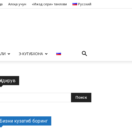
да
Алоқа учун
«Ижод сеҳри» танлови
Русский
АЛИ
Э-КУТУБХОНА
Қидирув
Бизни кузатиб боринг