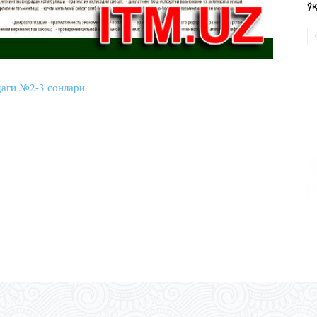
ў
даги №2-3 сонлари