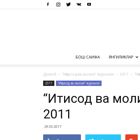
БОШ САҲИФА
ЯНГИЛИКЛАР
Домой
“Иқтисод ва молия” журнали
2011
“И
2011
“Иқтисод ва молия” журнали
“Иқтисод ва мол
2011
29.03.2017