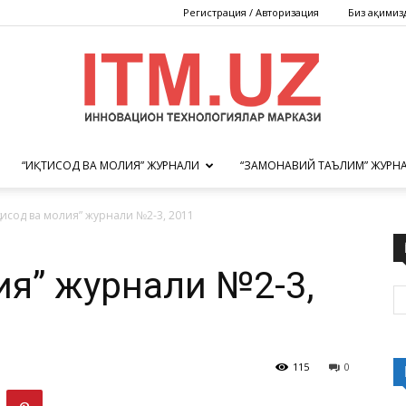
Регистрация / Авторизация
Биз ҳақимиз
“ИҚТИСОД ВА МОЛИЯ” ЖУРНАЛИ
“ЗАМОНАВИЙ ТАЪЛИМ” ЖУРН
Инновацион
қтисод ва молия” журнали №2-3, 2011
ия” журнали №2-3,
технологиялар
115
0