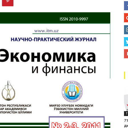
маркази
Т
71
д