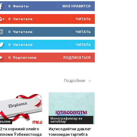
0
Фанаты
МНЕ НРАВИТСЯ
0
Читатели
ЧИТАТЬ
0
Читатели
ЧИТАТЬ
0
Читатели
ЧИТАТЬ
0
Подписчики
ПОДПИСАТЬСЯ
Кўп ўқилганлар
Подробнее
Монографиялар ва
аълим
китоблар
2 та хорижий олийгоҳ
Иқтисодиётни давлат
ипломи Ўзбекистонда
томонидан тартибга