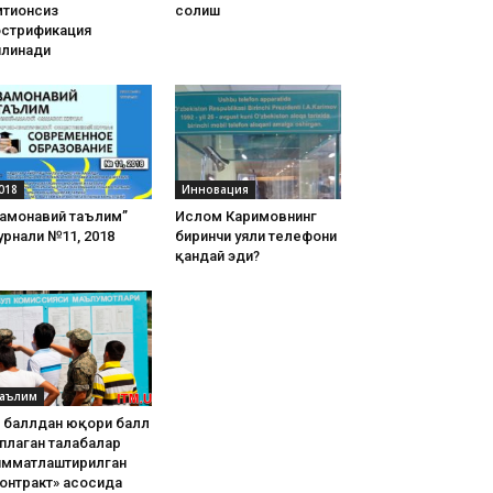
тиҳонсиз
солиш
острификация
илинади
018
Инновация
Замонавий таълим”
Ислом Каримовнинг
рнали №11, 2018
биринчи уяли телефони
қандай эди?
аълим
8 баллдан юқори балл
плаган талабалар
имматлаштирилган
онтракт» асосида