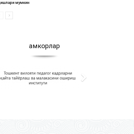
қишлари мумкин
Ҳамкорлар