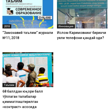
2018
Инновация
“Замонавий таълим” журнали
Ислом Каримовнинг биринчи
№11, 2018
уяли телефони қандай эди?
Таълим
68 баллдан юқори балл
тўплаган талабалар
қимматлаштирилган
«контракт» асосида