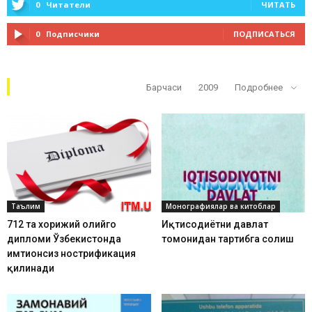
0
Читатели
ЧИТАТЬ
0
Подписчики
ПОДПИСАТЬСЯ
Кўп ўқилганлар
Барчаси
2009
Подробнее
Таълим
Монографиялар ва китоблар
712 та хорижий олийгоҳ
Иқтисодиётни давлат
дипломи Ўзбекистонда
томонидан тартибга солиш
имтиҳонсиз нострификация
қилинади