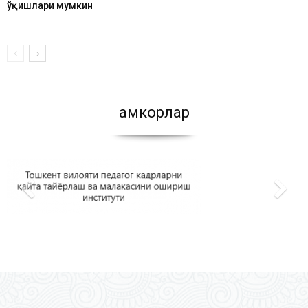
ўқишлари мумкин
Ҳамкорлар