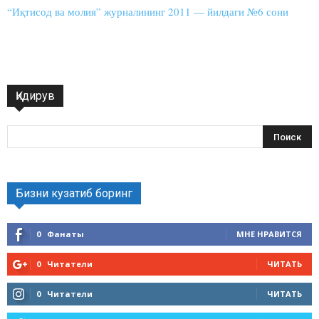
“Иқтисод ва молия” журналининг 2011 — йилдаги №6 сони
Қидирув
Бизни кузатиб боринг
0
Фанаты
МНЕ НРАВИТСЯ
0
Читатели
ЧИТАТЬ
0
Читатели
ЧИТАТЬ