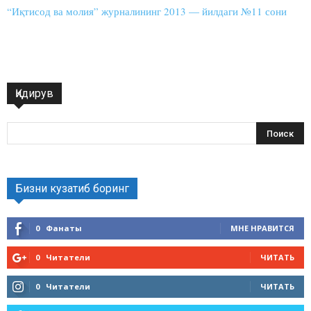
“Иқтисод ва молия” журналининг 2013 — йилдаги №11 сони
Қидирув
Бизни кузатиб боринг
0
Фанаты
МНЕ НРАВИТСЯ
0
Читатели
ЧИТАТЬ
0
Читатели
ЧИТАТЬ