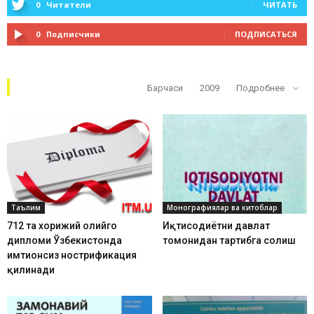
0
Читатели
ЧИТАТЬ
0
Подписчики
ПОДПИСАТЬСЯ
Кўп ўқилганлар
Барчаси
2009
Подробнее
Таълим
Монографиялар ва китоблар
712 та хорижий олийгоҳ
Иқтисодиётни давлат
дипломи Ўзбекистонда
томонидан тартибга солиш
имтиҳонсиз нострификация
қилинади