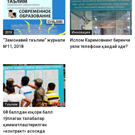
2018
Инновация
“Замонавий таълим” журнали
Ислом Каримовнинг биринчи
№11, 2018
уяли телефони қандай эди?
Таълим
68 баллдан юқори балл
тўплаган талабалар
қимматлаштирилган
«контракт» асосида