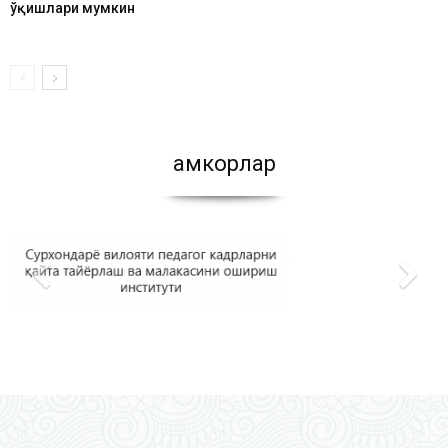
ўқишлари мумкин
Ҳамкорлар