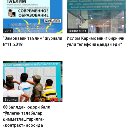
2018
Инновация
“Замонавий таълим” журнали
Ислом Каримовнинг биринчи
№11, 2018
уяли телефони қандай эди?
Таълим
68 баллдан юқори балл
тўплаган талабалар
қимматлаштирилган
«контракт» асосида