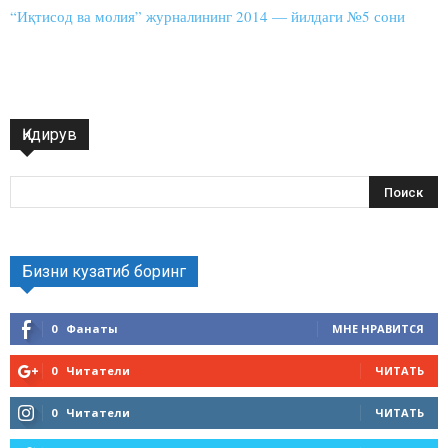
“Иқтисод ва молия” журналининг 2014 — йилдаги №5 сони
Қидирув
Бизни кузатиб боринг
0
Фанаты
МНЕ НРАВИТСЯ
0
Читатели
ЧИТАТЬ
0
Читатели
ЧИТАТЬ