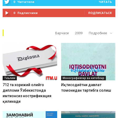
0
Читатели
ЧИТАТЬ
0
Подписчики
ПОДПИСАТЬСЯ
Кўп ўқилганлар
Барчаси
2009
Подробнее
Таълим
Монографиялар ва китоблар
712 та хорижий олийгоҳ
Иқтисодиётни давлат
дипломи Ўзбекистонда
томонидан тартибга солиш
имтиҳонсиз нострификация
қилинади