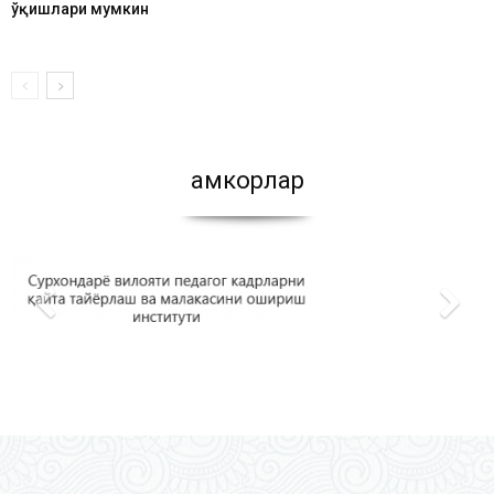
ўқишлари мумкин
Ҳамкорлар