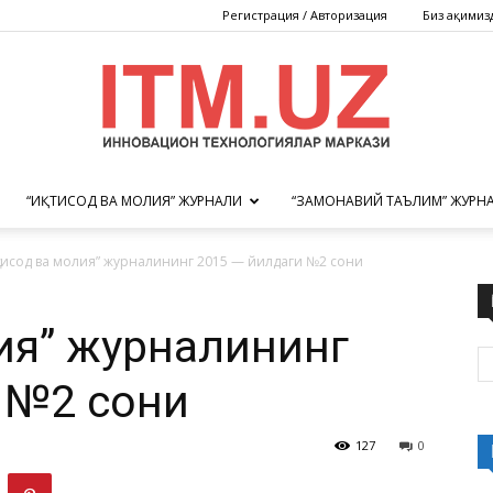
Регистрация / Авторизация
Биз ҳақимиз
“ИҚТИСОД ВА МОЛИЯ” ЖУРНАЛИ
“ЗАМОНАВИЙ ТАЪЛИМ” ЖУРН
Инновацион
қтисод ва молия” журналининг 2015 — йилдаги №2 сони
лия” журналининг
технологиялар
 №2 сони
127
0