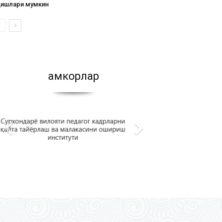
қишлари мумкин
Ҳамкорлар