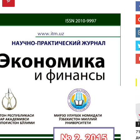
маркази
Т
71
д