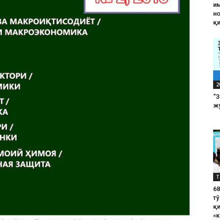
им
н
қ
2
“
жу
Т
6
тў
қ
«к