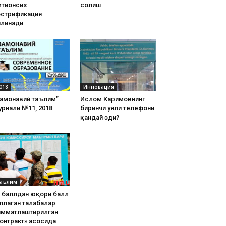
тиҳонсиз
солиш
острификация
илинади
018
Инновация
Замонавий таълим”
Ислом Каримовнинг
рнали №11, 2018
биринчи уяли телефони
қандай эди?
аълим
8 баллдан юқори балл
плаган талабалар
имматлаштирилган
онтракт» асосида