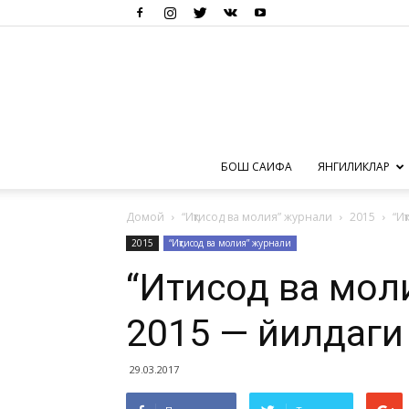
БОШ САҲИФА
ЯНГИЛИКЛАР
Домой
“Иқтисод ва молия” журнали
2015
“И
2015
“Иқтисод ва молия” журнали
“Иқтисод ва мо
2015 — йилдаги
29.03.2017