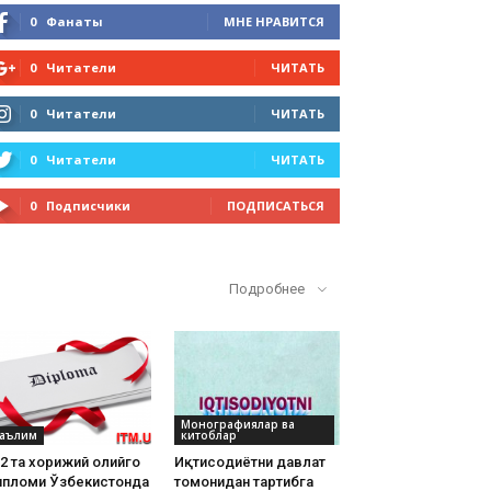
0
Фанаты
МНЕ НРАВИТСЯ
0
Читатели
ЧИТАТЬ
0
Читатели
ЧИТАТЬ
0
Читатели
ЧИТАТЬ
0
Подписчики
ПОДПИСАТЬСЯ
Кўп ўқилганлар
Подробнее
Монографиялар ва
аълим
китоблар
2 та хорижий олийгоҳ
Иқтисодиётни давлат
ипломи Ўзбекистонда
томонидан тартибга