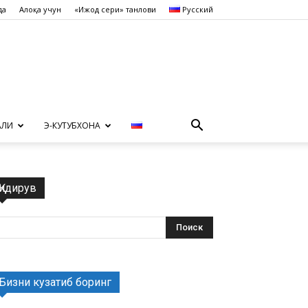
да
Алоқа учун
«Ижод сеҳри» танлови
Русский
АЛИ
Э-КУТУБХОНА
Қидирув
Бизни кузатиб боринг