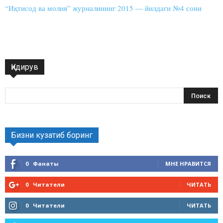
“Иқтисод ва молия” журналининг 2015 — йилдаги №4 сони
Қидирув
Бизни кузатиб боринг
0
Фанаты
МНЕ НРАВИТСЯ
0
Читатели
ЧИТАТЬ
0
Читатели
ЧИТАТЬ