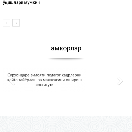
ўқишлари мумкин
Ҳамкорлар