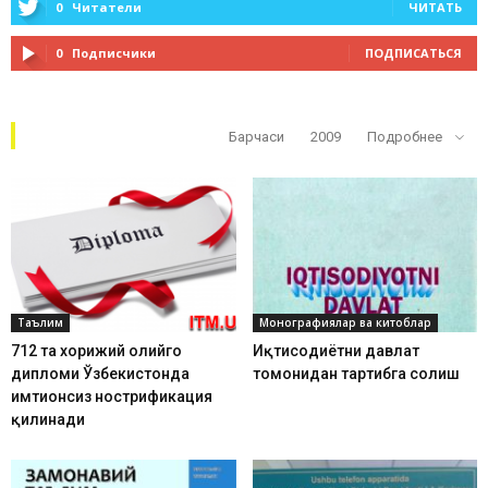
0
Читатели
ЧИТАТЬ
0
Подписчики
ПОДПИСАТЬСЯ
Кўп ўқилганлар
Барчаси
2009
Подробнее
Таълим
Монографиялар ва китоблар
712 та хорижий олийгоҳ
Иқтисодиётни давлат
дипломи Ўзбекистонда
томонидан тартибга солиш
имтиҳонсиз нострификация
қилинади