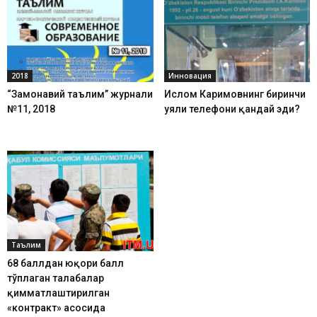
2018
Инновация
“Замонавий таълим” журнали
Ислом Каримовнинг биринчи
№11, 2018
уяли телефони қандай эди?
Таълим
68 баллдан юқори балл
тўплаган талабалар
қимматлаштирилган
«контракт» асосида