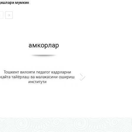
қишлари мумкин
Ҳамкорлар