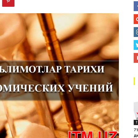
маркази
Т
71
д