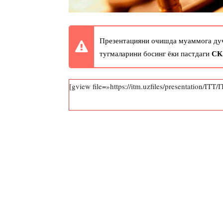
Презентацияни очишда муаммога дуч
СК
тугмаларини босинг ёки пастдаги
[gview file=»https://itm.uzfiles/presentation/ITT