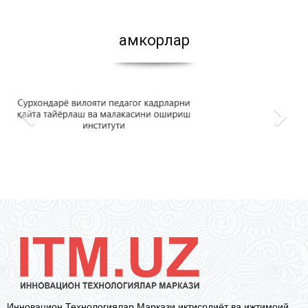
Ҳамкорлар
Инновацион Технологиялар Маркази иқтисодиёт ва ижтимоий