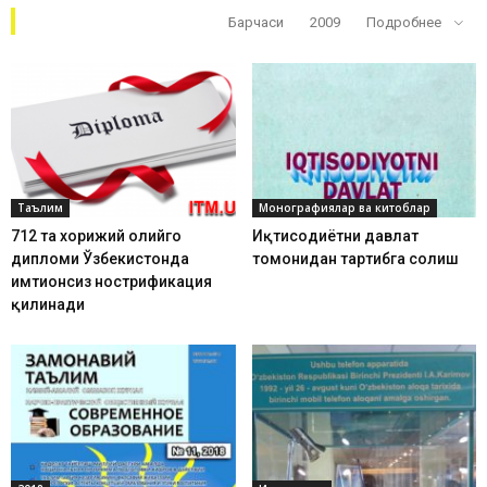
Кўп ўқилганлар
Барчаси
2009
Подробнее
Таълим
Монографиялар ва китоблар
712 та хорижий олийгоҳ
Иқтисодиётни давлат
дипломи Ўзбекистонда
томонидан тартибга солиш
имтиҳонсиз нострификация
қилинади