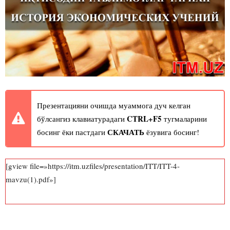
Презентацияни очишда муаммога дуч келган
CTRL+F5
бўлсангиз клавиатурадаги
тугмаларини
СКАЧАТЬ
босинг ёки пастдаги
ёзувига босинг!
[gview file=»https://itm.uzfiles/presentation/ITT/ITT-4-
mavzu(1).pdf»]