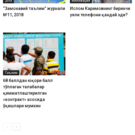
2018
Инновация
“Замонавий таълим” журнали
Ислом Каримовнинг биринчи
№11, 2018
уяли телефони қандай эди?
Таълим
68 баллдан юқори балл
тўплаган талабалар
қимматлаштирилган
«контракт» асосида
ўқишлари мумкин