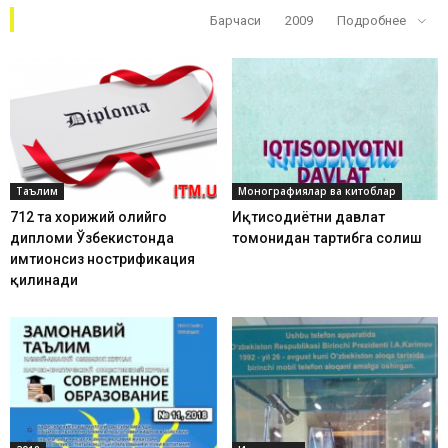
Кўп ўқилганлар
Барчаси
2009
Подробнее
Таълим
Монографиялар ва китоблар
712 та хорижий олийгоҳ
Иқтисодиётни давлат
дипломи Ўзбекистонда
томонидан тартибга солиш
имтиҳонсиз нострификация
қилинади