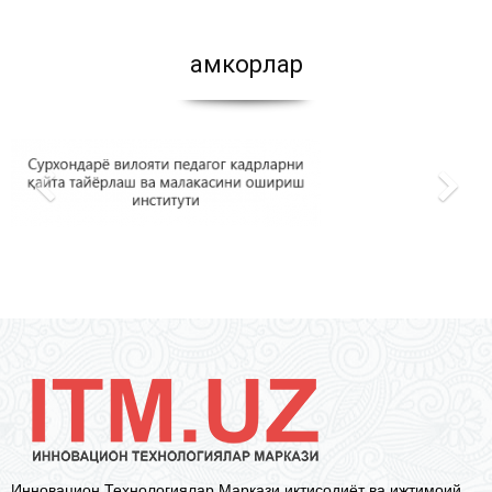
Ҳамкорлар
Инновацион Технологиялар Маркази иқтисодиёт ва ижтимоий