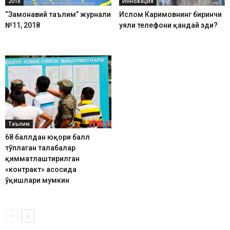
2018
Инновация
“Замонавий таълим” журнали
Ислом Каримовнинг биринчи
№11, 2018
уяли телефони қандай эди?
Таълим
68 баллдан юқори балл
тўплаган талабалар
қимматлаштирилган
«контракт» асосида
ўқишлари мумкин