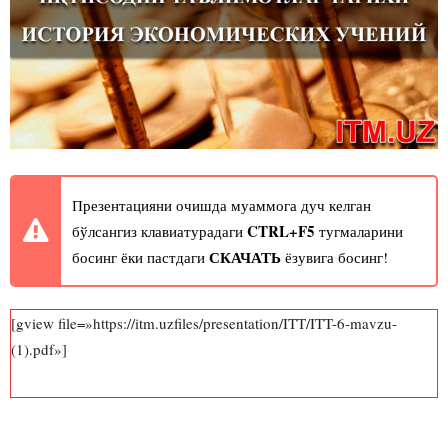
Презентацияни очишда муаммога дуч келган
CTRL+F5
бўлсангиз клавиатурадаги
тугмаларини
СКАЧАТЬ
босинг ёки пастдаги
ёзувига босинг!
[gview file=»https://itm.uzfiles/presentation/ITT/ITT-6-mavzu-
(1).pdf»]