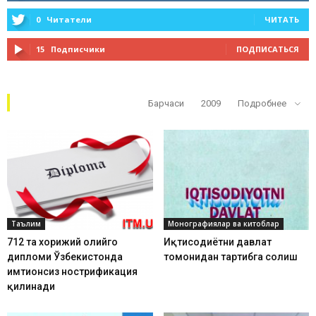
0
Читатели
ЧИТАТЬ
15
Подписчики
ПОДПИСАТЬСЯ
Кўп ўқилганлар
Барчаси
2009
Подробнее
Таълим
Монографиялар ва китоблар
712 та хорижий олийгоҳ
Иқтисодиётни давлат
дипломи Ўзбекистонда
томонидан тартибга солиш
имтиҳонсиз нострификация
қилинади