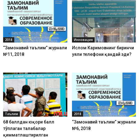
2018
Инновация
“Замонавий таълим” журнали
Ислом Каримовнинг биринчи
№11, 2018
уяли телефони қандай эди?
Таълим
2018
68 баллдан юқори балл
“Замонавий таълим” журнали
тўплаган талабалар
№6, 2018
қимматлаштирилган