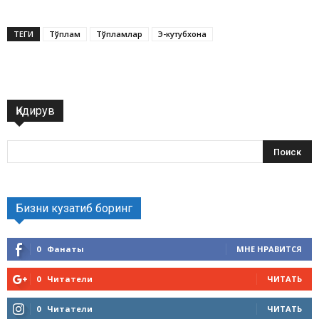
ТЕГИ
Тўплам
Тўпламлар
Э-кутубхона
Қидирув
Бизни кузатиб боринг
0
Фанаты
МНЕ НРАВИТСЯ
0
Читатели
ЧИТАТЬ
0
Читатели
ЧИТАТЬ