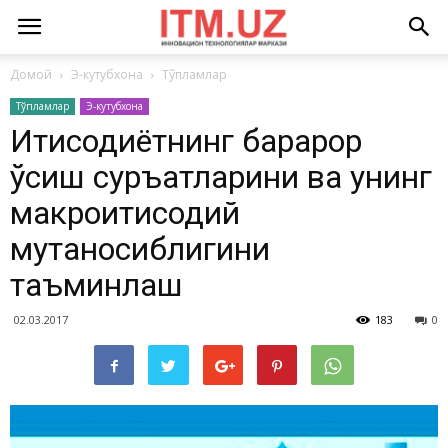
Домой
Э-кутубхона
Тўпламлар
Тўпламлар
Э-кутубхона
Иқтисодиётнинг барқарор
ўсиш суръатларини ва унинг
макроиқтисодий
мутаносиблигини
таъминлаш
02.03.2017
183
0