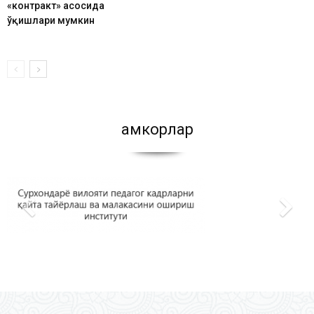
«контракт» асосида
ўқишлари мумкин
Ҳамкорлар