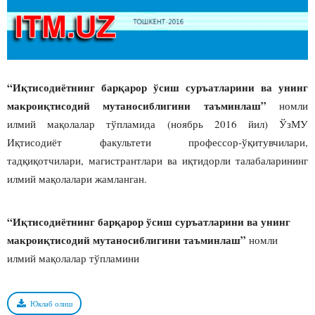
“Иқтисодиётнинг барқарор ўсиш суръатларини ва унинг
макроиқтисодий мутаносиблигини таъминлаш”
номли
илмий мақолалар тўпламида (ноябрь 2016 йил) ЎзМУ
Иқтисодиёт факультети профессор-ўқитувчилари,
тадқиқотчилари, магистрантлари ва иқтидорли талабаларининг
илмий мақолалари жамланган.
“Иқтисодиётнинг барқарор ўсиш суръатларини ва унинг
макроиқтисодий мутаносиблигини таъминлаш”
номли
илмий мақолалар тўпламини
Юклаб олиш