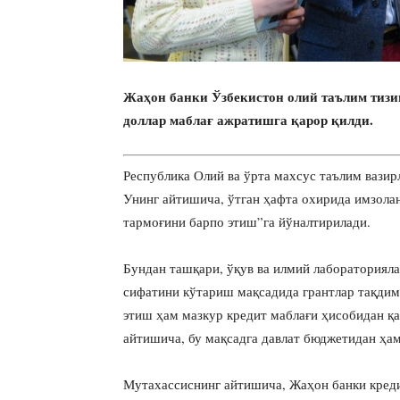
Жаҳон банки Ўзбекистон олий таълим тизи
доллар маблағ ажратишга қарор қилди.
Республика Олий ва ўрта махсус таълим вазир
Унинг айтишича, ўтган ҳафта охирида имзола
тармоғини барпо этиш”га йўналтирилади.
Бундан ташқари, ўқув ва илмий лабораториял
сифатини кўтариш мақсадида грантлар тақдим
этиш ҳам мазкур кредит маблағи ҳисобидан қа
айтишича, бу мақсадга давлат бюджетидан ҳам
Мутахассиснинг айтишича, Жаҳон банки креди