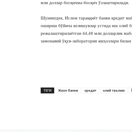
млн доллар босқичма-босқич ўзлаштирилади.
Шунингдек, Ислом тараққиёт банки кредит ма
ошириш бўйича келишувлар устида иш олиб б
режалаштирилаётган 44,48 млн долларлик маб
замонавий ўқув-лаборатория жиҳозлари билан
ТЕГИ
Жаҳон банки
кредит
олий таълим