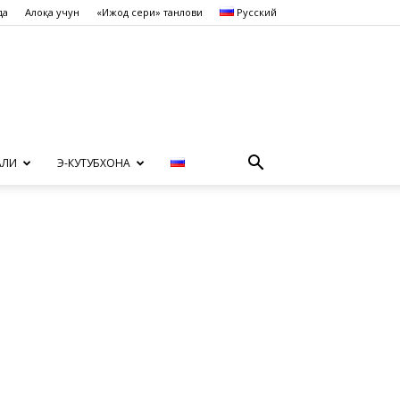
да
Алоқа учун
«Ижод сеҳри» танлови
Русский
АЛИ
Э-КУТУБХОНА