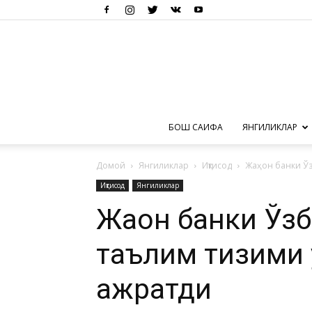
БОШ САҲИФА
ЯНГИЛИКЛАР
Домой
Янгиликлар
Иқтисод
Жаҳон банки Ўз
Иқтисод
Янгиликлар
Жаҳон банки Ўз
таълим тизими 
ажратди