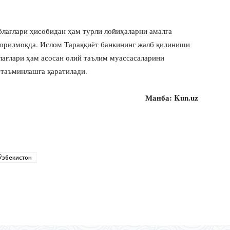
блағлари ҳисобидан ҳам турли лойиҳаларни амалга
орилмоқда. Ислом Тараққиёт банкининг жалб қилиниши
лағлари ҳам асосан олий таълим муассасаларини
 таъминлашга қаратилади.
Манба: Kun.uz
Ўзбекистон