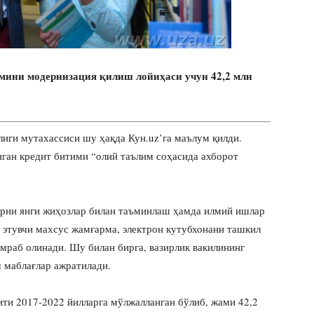
мини модернизация қилиш лойиҳаси учун 42,2 млн
лиги мутахассиси шу ҳақда Кун.uz’га маълум қилди.
нган кредит битими “олий таълим соҳасида ахборот
арни янги жиҳозлар билан таъминлаш ҳамда илмий ишлар
 этувчи махсус жамғарма, электрон кутубхонани ташкил
мраб олинади. Шу билан бирга, вазирлик вакилининг
 маблағлар ажратилади.
ти 2017-2022 йилларга мўлжалланган бўлиб, жами 42,2