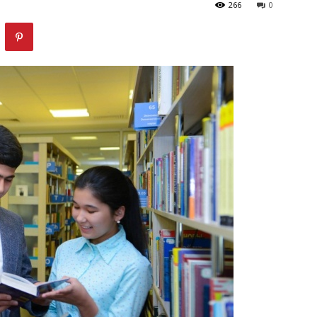
266
0
маркази