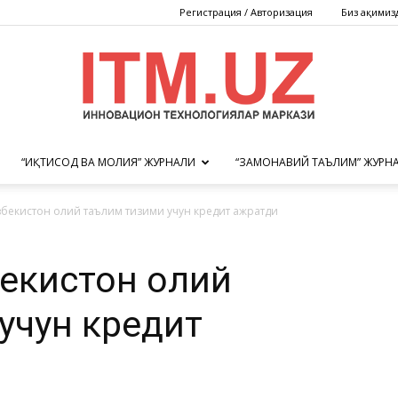
Регистрация / Авторизация
Биз ҳақимиз
“ИҚТИСОД ВА МОЛИЯ” ЖУРНАЛИ
“ЗАМОНАВИЙ ТАЪЛИМ” ЖУРН
Инновацион
бекистон олий таълим тизими учун кредит ажратди
бекистон олий
технологиялар
учун кредит