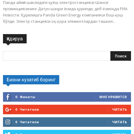
Панда айиғи шаклидаги қуёш электростанцияси Шанси
провинциясининг Датун шаҳри ёнида қурилди, деб ёзмоқда РИА
Новости. Қурилишга Panda Green Energy компанияси бош-қош
бўлди. Электр станцияси оқ-қора элементлардан ташкил...
Қидирув
Бизни кузатиб боринг
0
Фанаты
МНЕ НРАВИТСЯ
0
Читатели
ЧИТАТЬ
0
Читатели
ЧИТАТЬ