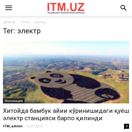
Домой
Теги
электр
Тег: электр
Инновация
Хитойда бамбук айиғи кўринишидаги қуёш
электр станцияси барпо қилинди
ITM_admin
-
12.07.2017
0