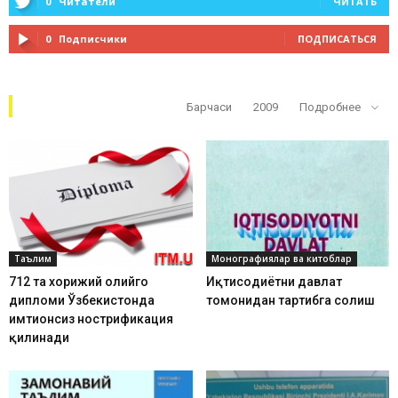
0
Читатели
ЧИТАТЬ
0
Подписчики
ПОДПИСАТЬСЯ
Кўп ўқилганлар
Барчаси
2009
Подробнее
Таълим
Монографиялар ва китоблар
712 та хорижий олийгоҳ
Иқтисодиётни давлат
дипломи Ўзбекистонда
томонидан тартибга солиш
имтиҳонсиз нострификация
қилинади