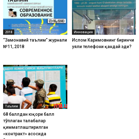
2018
Инновация
“Замонавий таълим” журнали
Ислом Каримовнинг биринчи
№11, 2018
уяли телефони қандай эди?
Таълим
68 баллдан юқори балл
тўплаган талабалар
қимматлаштирилган
«контракт» асосида