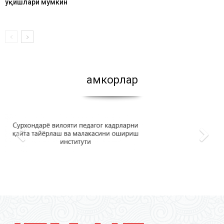
ўқишлари мумкин
Ҳамкорлар