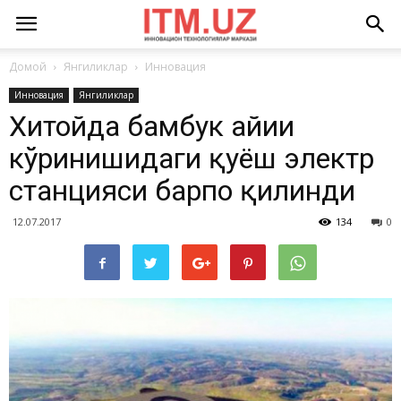
Домой
Янгиликлар
Инновация
Инновация
Янгиликлар
Хитойда бамбук айиғи
кўринишидаги қуёш электр
станцияси барпо қилинди
12.07.2017
134
0