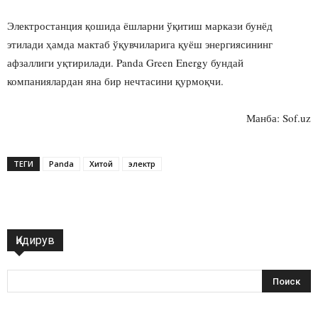
Электростанция қошида ёшларни ўқитиш маркази бунёд
этилади ҳамда мактаб ўқувчиларига қуёш энергиясининг
афзаллиги уқтирилади. Panda Green Energy бундай
компаниялардан яна бир нечтасини қурмоқчи.
Манба: Sof.uz
ТЕГИ
Panda
Хитой
электр
Қидирув