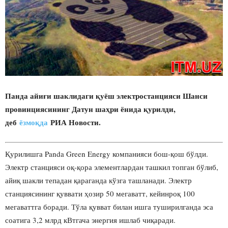
Панда айиғи шаклидаги қуёш электростанцияси Шанси
провинциясининг Датун шаҳри ёнида қурилди,
деб
ёзмоқда
РИА Новости.
Қурилишга Panda Green Energy компанияси бош-қош бўлди.
Электр станцияси оқ-қора элементлардан ташкил топган бўлиб,
айиқ шакли тепадан қараганда кўзга ташланади. Электр
станциясининг қуввати ҳозир 50 мегаватт, кейинроқ 100
мегаваттга боради. Тўла қувват билан ишга туширилганда эса
соатига 3,2 млрд кВтгача энергия ишлаб чиқаради.