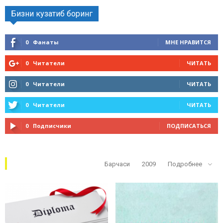
Бизни кузатиб боринг
0
Фанаты
МНЕ НРАВИТСЯ
0
Читатели
ЧИТАТЬ
0
Читатели
ЧИТАТЬ
0
Читатели
ЧИТАТЬ
0
Подписчики
ПОДПИСАТЬСЯ
Кўп ўқилганлар
Барчаси
2009
Подробнее