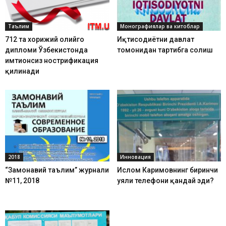
Таълим
Монографиялар ва китоблар
712 та хорижий олийгоҳ
Иқтисодиётни давлат
дипломи Ўзбекистонда
томонидан тартибга солиш
имтиҳонсиз нострификация
қилинади
2018
Инновация
“Замонавий таълим” журнали
Ислом Каримовнинг биринчи
№11, 2018
уяли телефони қандай эди?