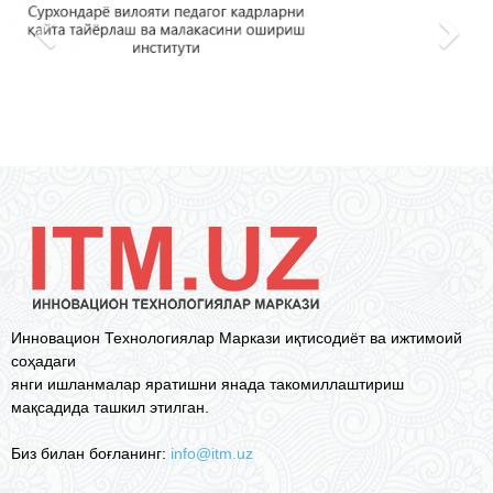
Инновацион Технологиялар Маркази иқтисодиёт ва ижтимоий
соҳадаги
янги ишланмалар яратишни янада такомиллаштириш
мақсадида ташкил этилган.
Биз билан боғланинг:
info@itm.uz