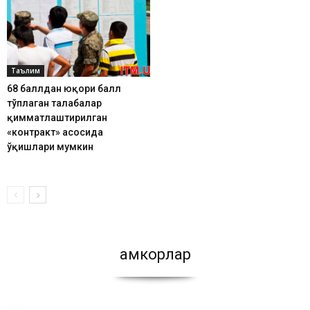
Таълим
68 баллдан юқори балл
тўплаган талабалар
қимматлаштирилган
«контракт» асосида
ўқишлари мумкин
Ҳамкорлар