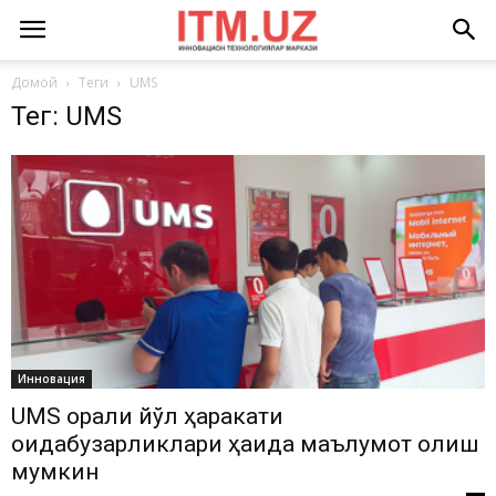
Домой
Теги
UMS
Тег: UMS
Инновация
UMS орқали йўл ҳаракати
қоидабузарликлари ҳақида маълумот олиш
мумкин