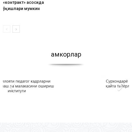
«контракт» асосида
ўқишлари мумкин
Ҳамкорлар