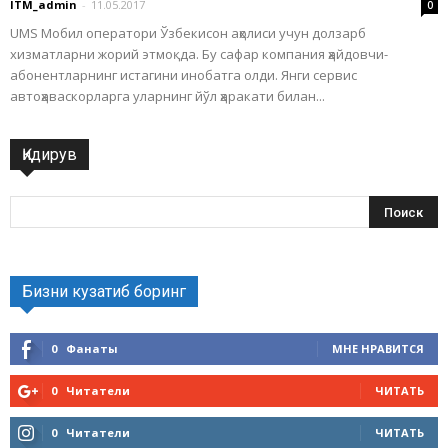
ITM_admin
-
11.05.2017
0
UMS Мобил оператори Ўзбекисон аҳолиси учун долзарб
хизматларни жорий этмоқда. Бу сафар компания ҳайдовчи-
абонентларнинг истагини инобатга олди. Янги сервис
автоҳаваскорларга уларнинг йўл ҳаракати билан...
Қидирув
Бизни кузатиб боринг
0
Фанаты
МНЕ НРАВИТСЯ
0
Читатели
ЧИТАТЬ
0
Читатели
ЧИТАТЬ