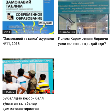
2018
Инновация
“Замонавий таълим” журнали
Ислом Каримовнинг биринчи
№11, 2018
уяли телефони қандай эди?
Таълим
68 баллдан юқори балл
тўплаган талабалар
қимматлаштирилган