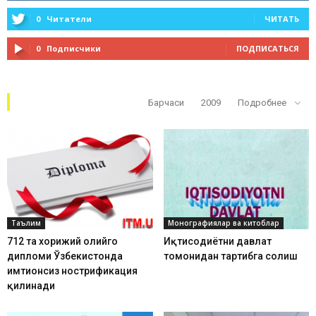
0
Читатели
ЧИТАТЬ
0
Подписчики
ПОДПИСАТЬСЯ
Кўп ўқилганлар
Барчаси
2009
Подробнее
Таълим
Монографиялар ва китоблар
712 та хорижий олийгоҳ
Иқтисодиётни давлат
дипломи Ўзбекистонда
томонидан тартибга солиш
имтиҳонсиз нострификация
қилинади