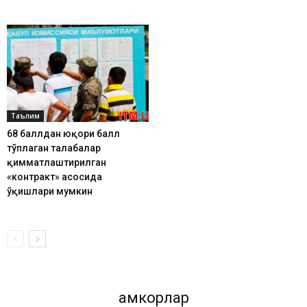
Таълим
68 баллдан юқори балл
тўплаган талабалар
қимматлаштирилган
«контракт» асосида
ўқишлари мумкин
Ҳамкорлар