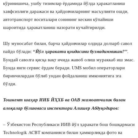
кўринишича, ушбу тизимлар ёрдамида йўлда ҳаракатланиш
хавфсизлиги даражаси ва ҳайдовчиларнинг масъулияти ошди,
автотранспорт воситалари сонининг кескин кўпайиши
шароитида ҳаракатланиш назорати кучайтирилди.
Шу муносабат билан, барча ҳайдовчилар олдида долзарб савол
пайдо бўлади:
“Йўл ҳаракати қоидасини бузмадиммикан?”
.
Бундай саволга қисқа вақт ичида жавоб олиш мураккаб иш эмас.
Бунда янги сервис ёрдам беради. UMS мобил операторлари
биринчилардан бўлиб ундан фойдаланиш имкониятига эга
бўлди.
Тошкент шаҳар ИИБ ЙҲХБ ва ОАВ жамоатчилик билан
алоқалар бўлинмаси инспектори Алишер Абдуқодиров:
– Ўзбекистон Республикаси ИИВ йўл ҳаракати бош бошқармаси
Technologik ACBT компанияси билан ҳамкорликда фото ва