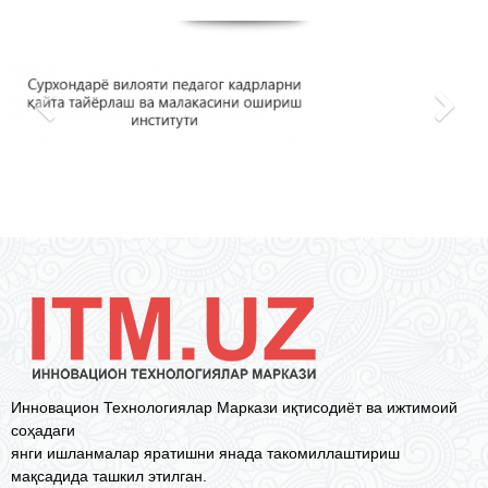
Инновацион Технологиялар Маркази иқтисодиёт ва ижтимоий
соҳадаги
янги ишланмалар яратишни янада такомиллаштириш
мақсадида ташкил этилган.