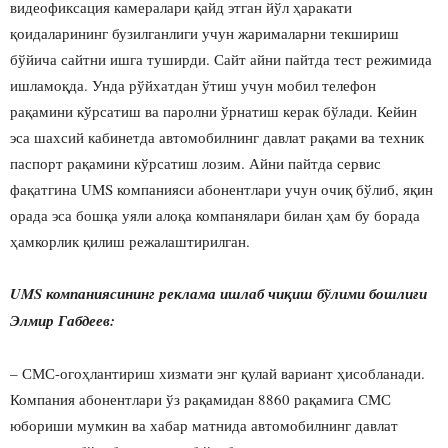
видеофиксация камералари қайд этган йўл ҳаракати
қоидаларининг бузилганлиги учун жарималарни текшириш
бўйича сайтни ишга туширди. Сайт айни пайтда тест режимида
ишламоқда. Унда рўйхатдан ўтиш учун мобил телефон
рақамини кўрсатиш ва паролни ўрнатиш керак бўлади. Кейин
эса шахсий кабинетда автомобилнинг давлат рақами ва техник
паспорт рақамини кўрсатиш лозим. Айни пайтда сервис
фақатгина UMS компанияси абонентлари учун очиқ бўлиб, яқин
орада эса бошқа уяли алоқа компанялари билан ҳам бу борада
ҳамкорлик қилиш режалаштирилган.
UMS компаниясининг реклама ишлаб чиқиш бўлими бошлиғи
Элмир Габдеев:
– СМС-огоҳлантириш хизмати энг қулай вариант ҳисобланади.
Компания абонентлари ўз рақамидан 8860 рақамига СМС
юбориши мумкин ва хабар матнида автомобилнинг давлат