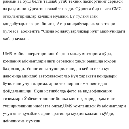
рақами ва бўш белги ташлаб ўтиб техник паспортнинг серияси
ва рақамини кўрсатиш талаб этилади. Сўровга бир нечта СМС-
огоҳлантиришлар келиши мумкин. Бу тўланмаган
қоидабузарликларга боғлиқ. Агар қоидабузарлик ҳолатлари
бўлмаса, абонентга “Сизда қоидабузарликлар йўқ” мазмунидаги
хабар келади.
UMS мобил операторининг берган маълумотларига кўра,
компания абонентлари янги сервисни ҳақли равишда юқори
баҳолашди. Унинг ишга туширилишидан кейин икки кун
давомида минглаб автоҳаваскорлар йўл ҳаракати қоидалари
бузилиши учун жарималарни текшириш имкониятидан
фойдаланишди. Яқин истиқболда фото ва видеофиксация
тизимлари Ўзбекистоннинг бошқа минтақаларида ҳам ишга
туширилишини инобатга олсак,UMS компанияси ўз абонентлари
учун янги қулайликларни яратишда муҳим қадамни қўйди,
дейишимиз мумкин.