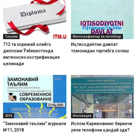
Таълим
Монографиялар ва китоблар
712 та хорижий олийгоҳ
Иқтисодиётни давлат
дипломи Ўзбекистонда
томонидан тартибга солиш
имтиҳонсиз нострификация
қилинади
2018
Инновация
“Замонавий таълим” журнали
Ислом Каримовнинг биринчи
№11, 2018
уяли телефони қандай эди?