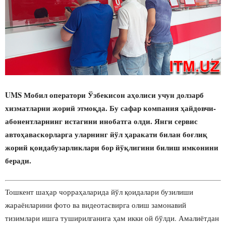
UMS Мобил оператори Ўзбекисон аҳолиси учун долзарб
хизматларни жорий этмоқда. Бу сафар компания ҳайдовчи-
абонентларнинг истагини инобатга олди. Янги сервис
автоҳаваскорларга уларнинг йўл ҳаракати билан боғлиқ
жорий қоидабузарликлари бор йўқлигини билиш имконини
беради.
Тошкент шаҳар чорраҳаларида йўл қоидалари бузилиши
жараёнларини фото ва видеотасвирга олиш замонавий
тизимлари ишга туширилганига ҳам икки ой бўлди. Амалиётдан