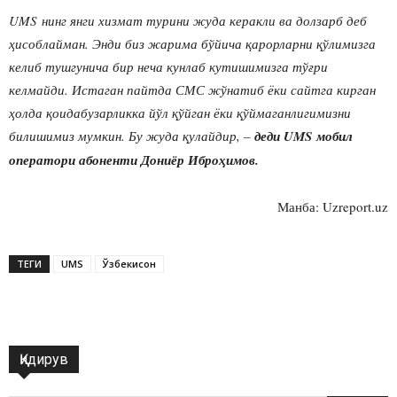
UMS нинг янги хизмат турини жуда керакли ва долзарб деб
ҳисоблайман. Энди биз жарима бўйича қарорларни қўлимизга
келиб тушгунича бир неча кунлаб кутишимизга тўғри
келмайди. Истаган пайтда СМС жўнатиб ёки сайтга кирган
ҳолда қоидабузарликка йўл қўйган ёки қўймаганлигимизни
билишимиз мумкин. Бу жуда қулайдир, –
деди UMS мобил
оператори абоненти Дониёр Иброҳимов.
Манба: Uzreport.uz
ТЕГИ
UMS
Ўзбекисон
Қидирув