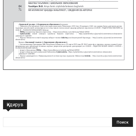
Қидирув