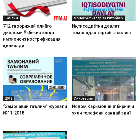
Таълим
Монографиялар ва китоблар
712 та хорижий олийгоҳ
Иқтисодиётни давлат
дипломи Ўзбекистонда
томонидан тартибга солиш
имтиҳонсиз нострификация
қилинади
2018
Инновация
“Замонавий таълим” журнали
Ислом Каримовнинг биринчи
№11, 2018
уяли телефони қандай эди?