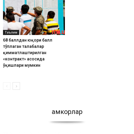
Таълим
68 баллдан юқори балл
тўплаган талабалар
қимматлаштирилган
«контракт» асосида
ўқишлари мумкин
Ҳамкорлар