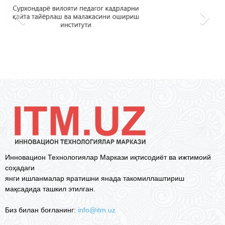
Инновацион Технологиялар Маркази иқтисодиёт ва ижтимоий
соҳадаги
янги ишланмалар яратишни янада такомиллаштириш
мақсадида ташкил этилган.
Биз билан боғланинг:
info@itm.uz