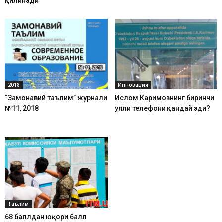
қилинади
2018
Инновация
“Замонавий таълим” журнали
Ислом Каримовнинг биринчи
№11, 2018
уяли телефони қандай эди?
Таълим
68 баллдан юқори балл