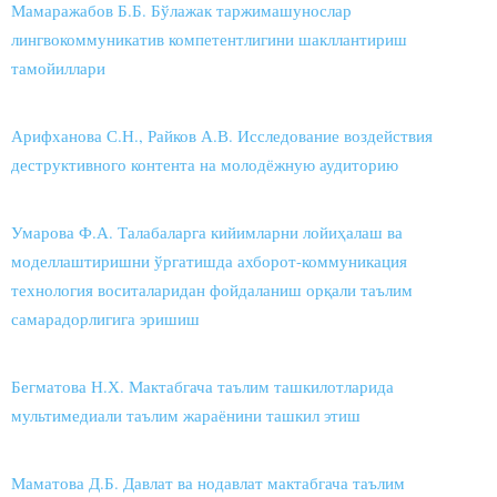
Мамаражабов Б.Б. Бўлажак таржимашунослар
лингвокоммуникатив компетентлигини шакллантириш
тамойиллари
Арифханова С.Н., Райков А.В. Исследование воздействия
деструктивного контента на молодёжную аудиторию
Умарова Ф.А. Талабаларга кийимларни лойиҳалаш ва
моделлаштиришни ўргатишда ахборот-коммуникация
технология воситаларидан фойдаланиш орқали таълим
самарадорлигига эришиш
Бегматова Н.Х. Мактабгача таълим ташкилотларида
мультимедиали таълим жараёнини ташкил этиш
Маматова Д.Б. Давлат ва нодавлат мактабгача таълим