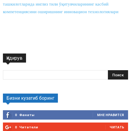
ташкилотларида инглиз тили ўқитувчиларининг касбий
компетенциясини оширишнинг инновацион технологиялари
Қидирув
Бизни кузатиб боринг
0
Фанаты
МНЕ НРАВИТСЯ
0
Читатели
ЧИТАТЬ