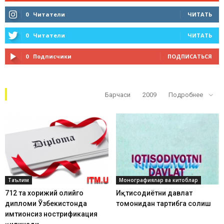
0
Читатели
ЧИТАТЬ
0
Читатели
ЧИТАТЬ
0
Подписчики
ПОДПИСАТЬСЯ
Кўп ўқилганлар
Барчаси
2009
Подробнее
Таълим
Монографиялар ва китоблар
712 та хорижий олийгоҳ
Иқтисодиётни давлат
дипломи Ўзбекистонда
томонидан тартибга солиш
имтиҳонсиз нострификация