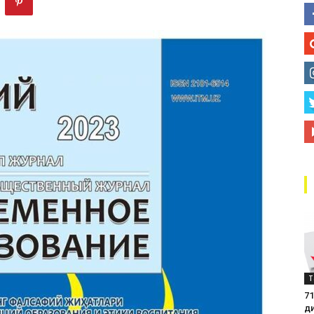
маркази
Т
71
д