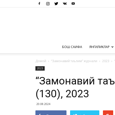
БОШ САҲИФА
ЯНГИЛИКЛАР
Домой
“Замонавий таълим” журнали
2023
2023
“Замонавий таъ
(130), 2023
20.08.2024