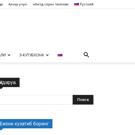
да
Алоқа учун
«Ижод сеҳри» танлови
Русский
АЛИ
Э-КУТУБХОНА
Қидирув
Бизни кузатиб боринг