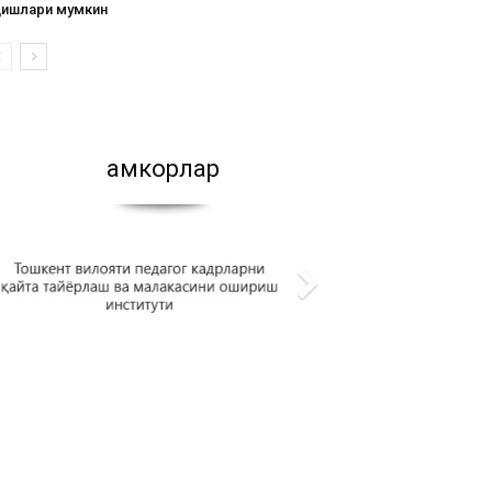
қишлари мумкин
Ҳамкорлар