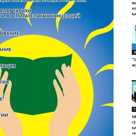
им
н
қ
2
“
жу
Т
6
тў
қ
«к