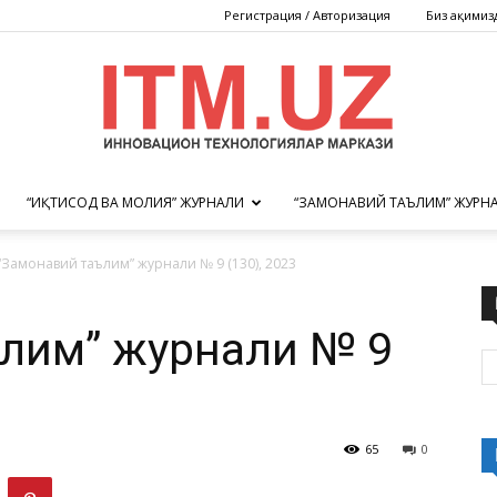
Регистрация / Авторизация
Биз ҳақимиз
“ИҚТИСОД ВА МОЛИЯ” ЖУРНАЛИ
“ЗАМОНАВИЙ ТАЪЛИМ” ЖУРН
Инновацион
“Замонавий таълим” журнали № 9 (130), 2023
лим” журнали № 9
технологиялар
65
0