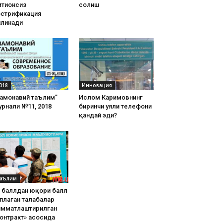
тиҳонсиз
солиш
острификация
илинади
018
Инновация
Замонавий таълим”
Ислом Каримовнинг
рнали №11, 2018
биринчи уяли телефони
қандай эди?
аълим
8 баллдан юқори балл
плаган талабалар
имматлаштирилган
онтракт» асосида