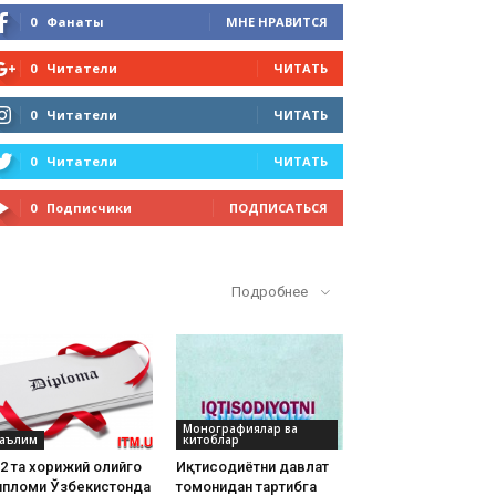
0
Фанаты
МНЕ НРАВИТСЯ
0
Читатели
ЧИТАТЬ
0
Читатели
ЧИТАТЬ
0
Читатели
ЧИТАТЬ
0
Подписчики
ПОДПИСАТЬСЯ
Кўп ўқилганлар
Подробнее
Монографиялар ва
аълим
китоблар
2 та хорижий олийгоҳ
Иқтисодиётни давлат
ипломи Ўзбекистонда
томонидан тартибга