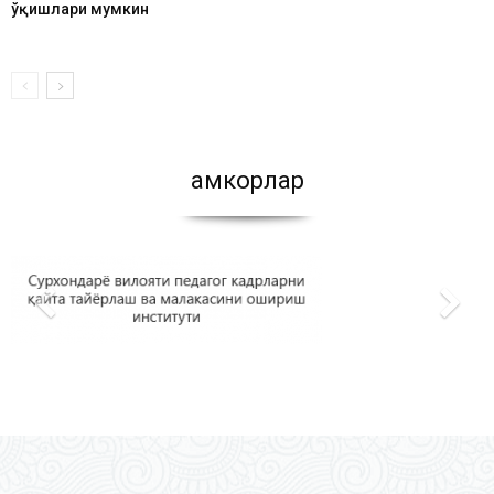
ўқишлари мумкин
Ҳамкорлар