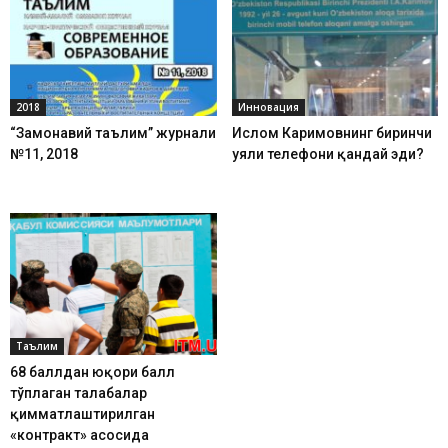
2018
Инновация
“Замонавий таълим” журнали
Ислом Каримовнинг биринчи
№11, 2018
уяли телефони қандай эди?
Таълим
68 баллдан юқори балл
тўплаган талабалар
қимматлаштирилган
«контракт» асосида