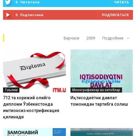
0
Читатели
ЧИТАТЬ
0
Подписчики
ПОДПИСАТЬСЯ
Кўп ўқилганлар
Барчаси
2009
Подробнее
Таълим
Монографиялар ва китоблар
712 та хорижий олийгоҳ
Иқтисодиётни давлат
дипломи Ўзбекистонда
томонидан тартибга солиш
имтиҳонсиз нострификация
қилинади