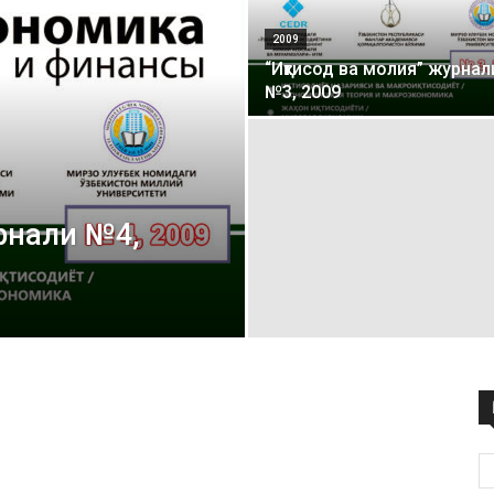
маркази
2009
“Иқтисод ва молия” журнал
№3, 2009
урнали №4,