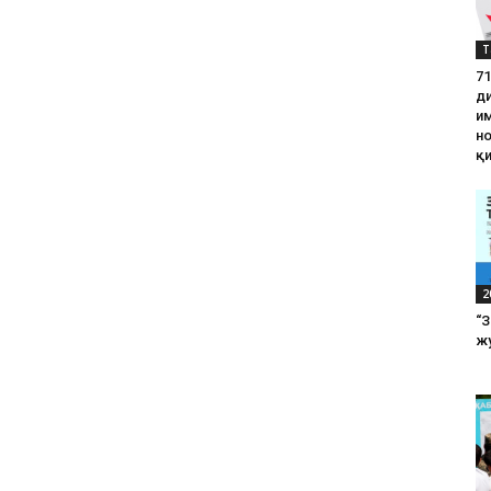
Т
71
д
им
н
қ
2
“
жу