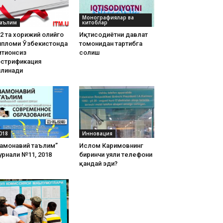
Монографиялар ва
аълим
китоблар
2 та хорижий олийгоҳ
Иқтисодиётни давлат
ипломи Ўзбекистонда
томонидан тартибга
тиҳонсиз
солиш
острификация
илинади
018
Инновация
Замонавий таълим”
Ислом Каримовнинг
рнали №11, 2018
биринчи уяли телефони
қандай эди?