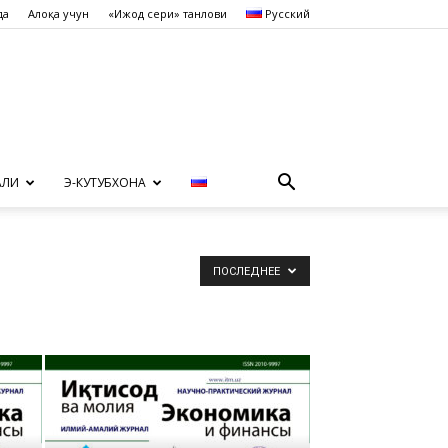
да
Алоқа учун
«Ижод сеҳри» танлови
Русский
АЛИ
Э-КУТУБХОНА
ПОСЛЕДНЕЕ