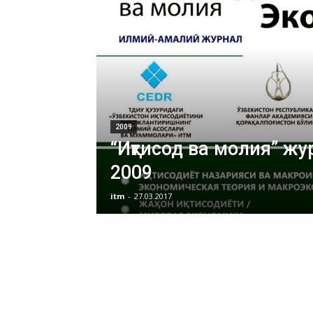
2009
“Иқтисод ва молия” ж
2009
itm
-
27.03.2017