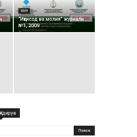
2009
и
“Иқтисод ва молия” журнали
№1, 2009
Қидирув