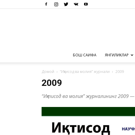
БОШ САҲИФА
ЯНГИЛИКЛАР
Домой
“Иқтисод ва молия” журнали
2009
2009
“Иқтисод ва молия” журналининг 2009 — 