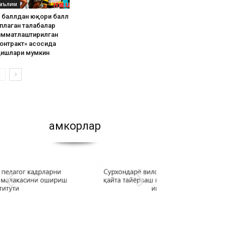
аълим
8 баллдан юқори балл
плаган талабалар
имматлаштирилган
онтракт» асосида
қишлари мумкин
Ҳамкорлар