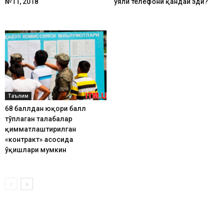
№11, 2018
уяли телефони қандай эди?
Таълим
68 баллдан юқори балл
тўплаган талабалар
қимматлаштирилган
«контракт» асосида
ўқишлари мумкин