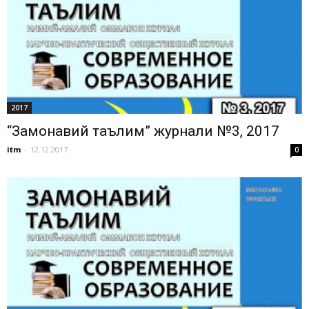
2017
“Замонавий таълим” журнали №3, 2017
itm
-
12.12.2017
0