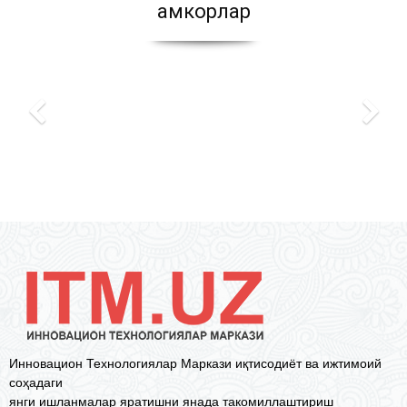
Ҳамкорлар
Инновацион Технологиялар Маркази иқтисодиёт ва ижтимоий
соҳадаги
янги ишланмалар яратишни янада такомиллаштириш