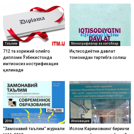
Таълим
Монографиялар ва китоблар
712 та хорижий олийгоҳ
Иқтисодиётни давлат
дипломи Ўзбекистонда
томонидан тартибга солиш
имтиҳонсиз нострификация
қилинади
2018
Инновация
“Замонавий таълим” журнали
Ислом Каримовнинг биринчи