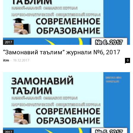
2017
“Замонавий таълим” журнали №6, 2017
itm
-
19.12.2017
0
2017