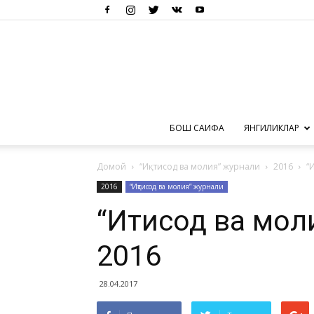
БОШ САҲИФА
ЯНГИЛИКЛАР
Домой
“Иқтисод ва молия” журнали
2016
“
2016
“Иқтисод ва молия” журнали
“Иқтисод ва мо
2016
28.04.2017