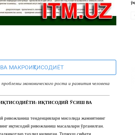
ў
 ВА МАКРОИҚТИСОДИЁТ
:
проблемы экономического роста и развития человека
 ИҚТИСОДИЁТИ: ИҚТИСОДИЙ ЎСИШ ВА
ий ривожланиш тенденциялари мисолида жамиятнинг
нинг иқтисодий ривожланиш масалалари ўрганилган.
тадқиқотлар таҳлил қилинган. Турмуш сифати