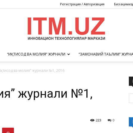
Регистрация / Авторизация
Биз ҳақимиз
“ИҚТИСОД ВА МОЛИЯ” ЖУРНАЛИ
“ЗАМОНАВИЙ ТАЪЛИМ” ЖУРН
Инновацион
Иқтисод ва молия” журнали №1, 2016
лия” журнали №1,
технологиялар
223
0