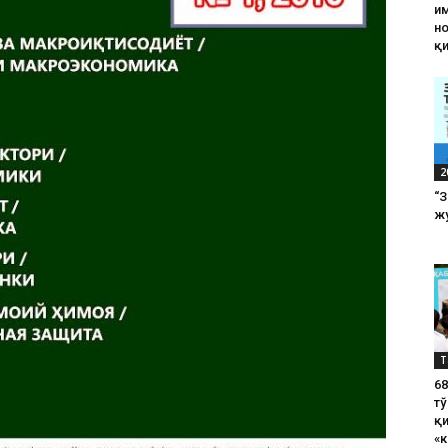
им
н
қ
2
“
жу
Т
6
тў
қ
«к