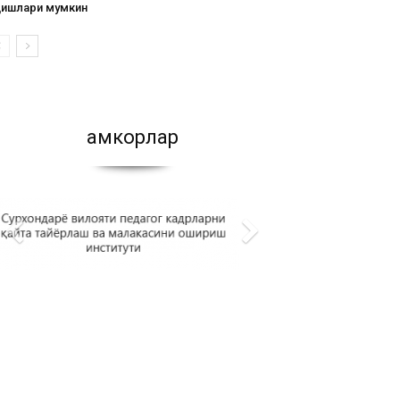
қишлари мумкин
Ҳамкорлар