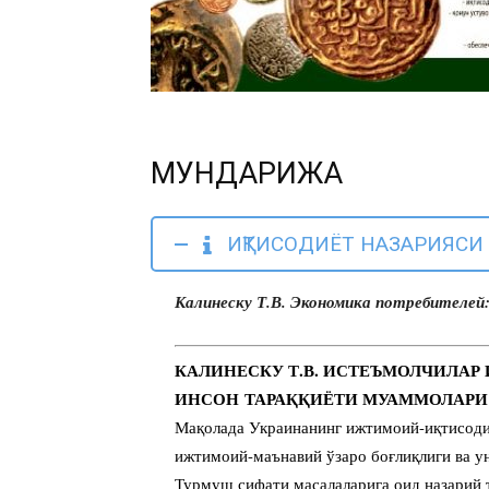
МУНДАРИЖА
ИҚТИСОДИЁТ НАЗАРИЯСИ
Калинеску Т.В. Экономика потребителей
КАЛИНЕСКУ Т.В. ИСТЕЪМОЛЧИЛАР
ИНСОН ТАРАҚҚИЁТИ МУАММОЛАРИ
Мақолада Украинанинг ижтимоий-иқтисод
ижтимоий-маънавий ўзаро боғлиқлиги ва у
Турмуш сифати масалаларига оид назарий 