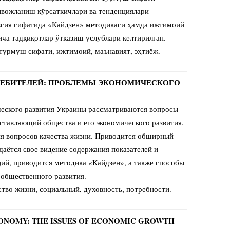
ривожланиш кўрсаткичлари ва тенденциялари
всия сифатида «Кайдзен» методикаси ҳамда ижтимоий
а тадқиқотлар ўтказиш услублари келтирилган.
 турмуш сифати, ижтимоий, маънавият, эҳтиёж.
РЕБИТЕЛЕЙ: ПРОБЛЕМЫ
ЭКОНОМИЧЕСКОГО
еского развития Украины рассматриваются вопросы
ставляющий общества и его экономического развития.
я вопросов качества жизни. Приводится обширный
даётся свое видение содержания показателей и
ций, приводится методика «Кайдзен», а также способы
 общественного развития.
ство жизни, социальный, духовность, потребности.
CONOMY: THE ISSUES OF ECONOMIC GROWTH