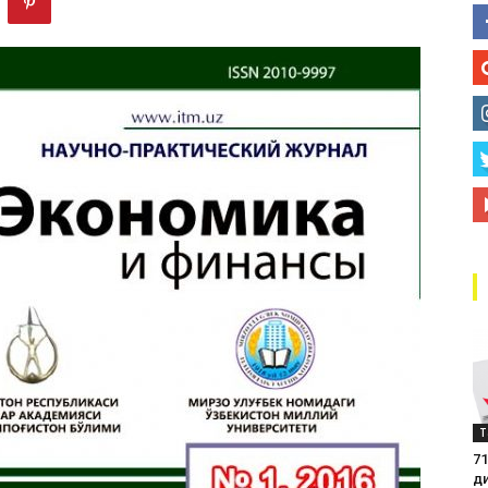
маркази
Т
71
д