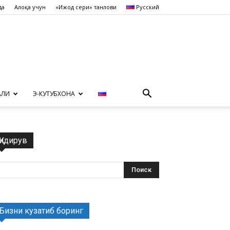
да
Алоқа учун
«Ижод сеҳри» танлови
Русский
АЛИ
Э-КУТУБХОНА
Қидирув
Бизни кузатиб боринг