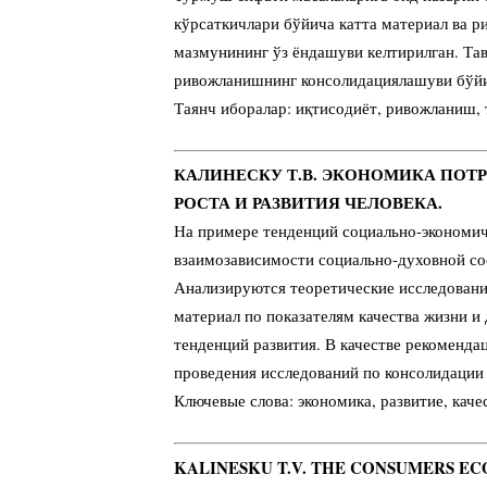
кўрсаткичлари бўйича катта материал ва 
мазмунининг ўз ёндашуви келтирилган. Та
ривожланишнинг консолидациялашуви бўйич
Таянч иборалар: иқтисодиёт, ривожланиш,
КАЛИНЕСКУ Т.В. ЭКОНОМИКА ПОТ
РОСТА И РАЗВИТИЯ ЧЕЛОВЕКА.
На примере тенденций социально-экономич
взаимозависимости социально-духовной со
Анализируются теоретические исследовани
материал по показателям качества жизни и 
тенденций развития. В качестве рекоменда
проведения исследований по консолидации
Ключевые слова: экономика, развитие, каче
KALINESKU T.V. THE CONSUMERS E