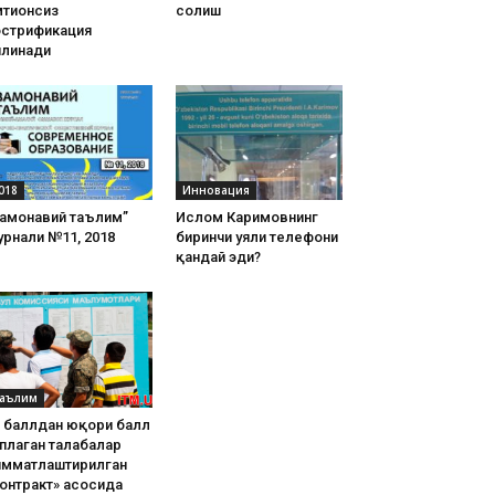
тиҳонсиз
солиш
острификация
илинади
018
Инновация
Замонавий таълим”
Ислом Каримовнинг
рнали №11, 2018
биринчи уяли телефони
қандай эди?
аълим
8 баллдан юқори балл
плаган талабалар
имматлаштирилган
онтракт» асосида