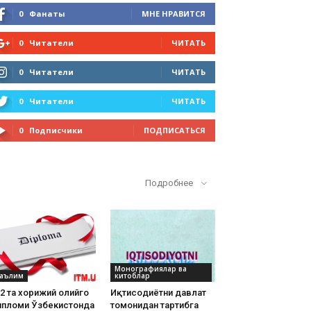
0
Фанаты
МНЕ НРАВИТСЯ
0
Читатели
ЧИТАТЬ
0
Читатели
ЧИТАТЬ
0
Читатели
ЧИТАТЬ
0
Подписчики
ПОДПИСАТЬСЯ
Кўп ўқилганлар
Подробнее
Монографиялар ва
аълим
китоблар
2 та хорижий олийгоҳ
Иқтисодиётни давлат
ипломи Ўзбекистонда
томонидан тартибга