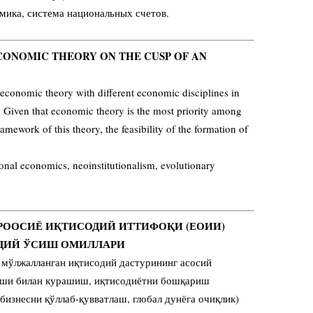
мика, система национальных счетов.
ECONOMIC THEORY ON THE CUSP OF AN
 economic theory with different economic disciplines in
s. Given that economic theory is the most priority among
mework of this theory, the feasibility of the formation of
onal economics, neoinstitutionalism, evolutionary
ЕВРООСИЁ ИҚТИСОДИЙ ИТТИФОҚИ (ЕОИИ)
ДИЙ ЎСИШ ОМИЛЛАРИ
 мўлжалланган иқтисодий дастурининг асосий
иши билан курашиш, иқтисодиётни бошқариш
бизнесни қўллаб-қувватлаш, глобал дунёга очиқлик)