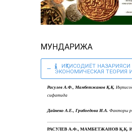
МУНДАРИЖА
ИҚТИСОДИЁТ НАЗАРИЯСИ 
ЭКОНОМИЧЕСКАЯ ТЕОРИЯ 
Расулев А.Ф., Мамбетжанов Қ.Қ.
Иқтисод
сифатида
Дайнеко А.Е., Грибоедова И.А.
Факторы ро
РАСУЛЕВ А.Ф., МАМБЕТЖАНОВ Қ.Қ