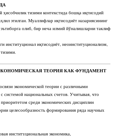
ДА
й ҳисобчилик тизими контекстида бошқа иқтисодий
аҳлил этилган. Муаллифлар иқтисодиёт назариясининг
 эътиборга олиб, бир неча илмий йўналишларни таклиф
нги институционал иқтисодиёт, неоинституционализм,
 тизими.
. ЭКОНОМИЧЕСКАЯ ТЕОРИЯ КАК ФУНДАМЕНТ
освязи экономической теории с различными
 с системой национальных счетов. Учитывая, что
 приоритетом среди экономических дисциплин
еории целесообразность формирования ряда научных
овая институциональная экономика,