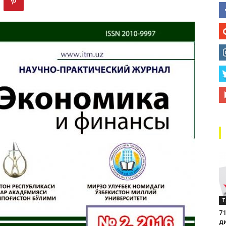
маркази
Т
71
д