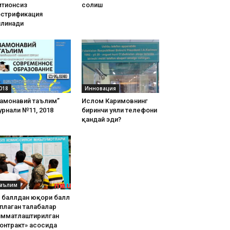
тиҳонсиз
солиш
острификация
илинади
018
Инновация
Замонавий таълим”
Ислом Каримовнинг
рнали №11, 2018
биринчи уяли телефони
қандай эди?
аълим
8 баллдан юқори балл
плаган талабалар
имматлаштирилган
онтракт» асосида