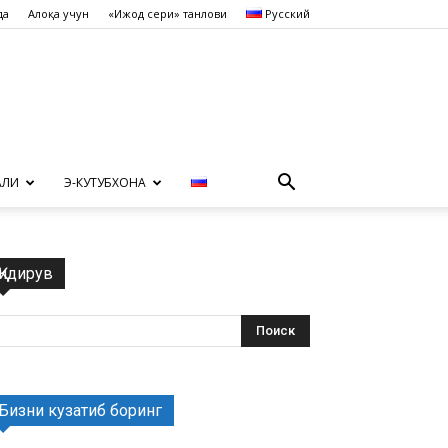
да
Алоқа учун
«Ижод сеҳри» танлови
Русский
АЛИ
Э-КУТУБХОНА
Қидирув
Бизни кузатиб боринг