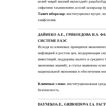
келиб чиқиб миллий иқтисодиёт рақобатба
сифатини таъминловчи асосий захиралар ёр
Таянч иборалар:
институционал муҳит, мо
хавфсизлик.
ДАЙНЕКО А.Е., ГРИБОЕДОВА И.А. 
СИСТЕМЕ ЕАЭС
Исходя из ключевых принципов экономичес
инфляцией и ростом цен, модернизация си
инвестиций, поддержка малого и среднего 
экономики знаний), в статье выявлены ос
национальной экономики и обеспечения нов
Ключевые слова:
институциональная среда
безопасность.
DAYNEKOA.E., GRIBOEDOVA I.A. FA