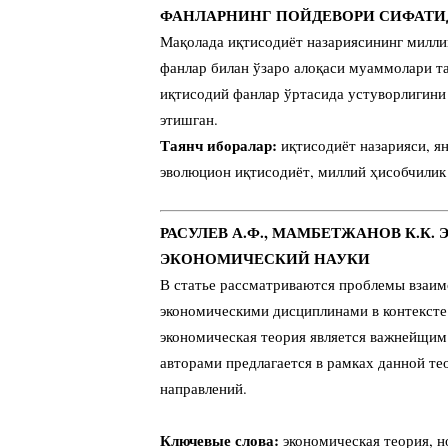
ФАНЛАРНИНГ ПОЙДЕВОРИ СИФАТИ
Мақолада иқтисодиёт назариясининг милли
фанлар билан ўзаро алоқаси муаммолари т
иқтисодий фанлар ўртасида устуворлигини
этишган.
Таянч иборалар:
иқтисодиёт назарияси, я
эволюцион иқтисодиёт, миллий ҳисобчилик
РАСУЛЕВ А.Ф., МАМБЕТЖАНОВ К.К
ЭКОНОМИЧЕСКИЙ НАУКИ
В статье рассматриваются проблемы взаим
экономическими дисциплинами в контексте
экономическая теория является важнейщим
авторами предлагается в рамках данной т
направлений.
Ключевые слова:
экономическая теория, н