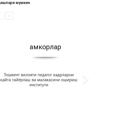
қишлари мумкин
Ҳамкорлар