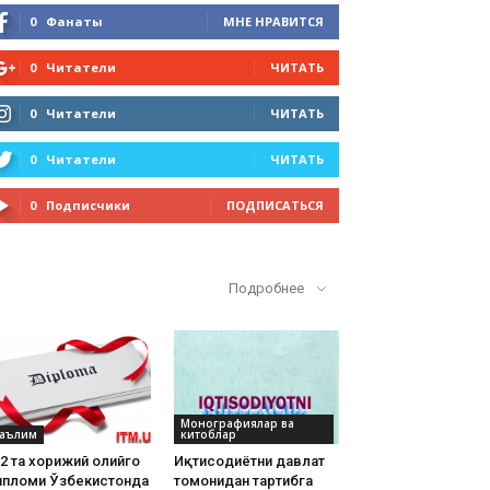
0
Фанаты
МНЕ НРАВИТСЯ
0
Читатели
ЧИТАТЬ
0
Читатели
ЧИТАТЬ
0
Читатели
ЧИТАТЬ
0
Подписчики
ПОДПИСАТЬСЯ
Кўп ўқилганлар
Подробнее
Монографиялар ва
аълим
китоблар
2 та хорижий олийгоҳ
Иқтисодиётни давлат
ипломи Ўзбекистонда
томонидан тартибга