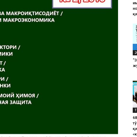
им
н
қ
2
“
жу
Т
6
тў
қ
«к