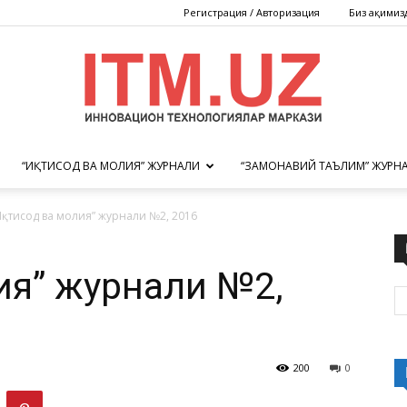
Регистрация / Авторизация
Биз ҳақимиз
“ИҚТИСОД ВА МОЛИЯ” ЖУРНАЛИ
“ЗАМОНАВИЙ ТАЪЛИМ” ЖУРН
Инновацион
Иқтисод ва молия” журнали №2, 2016
лия” журнали №2,
технологиялар
200
0