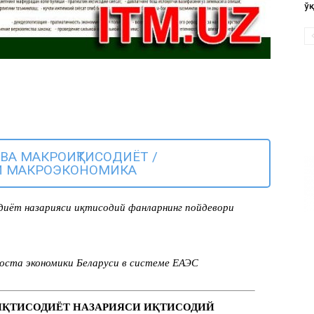
ў
ВА МАКРОИҚТИСОДИЁТ /
И МАКРОЭКОНОМИКА
иёт назарияси иқтисодий фанларнинг пойдевори
ста экономики Беларуси в системе ЕАЭС
. ИҚТИСОДИЁТ НАЗАРИЯСИ ИҚТИСОДИЙ