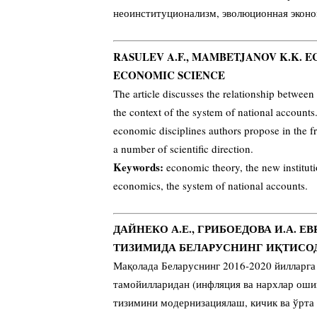
неоинституционализм, эволюционная эконо
RASULEV A.F., MAMBETJANOV K.K. 
ECONOMIC SCIENCE
The article discusses the relationship between
the context of the system of national account
economic disciplines authors propose in the fra
a number of scientific direction.
Keywords:
economic theory, the new instituti
economics, the system of national accounts.
ДАЙНЕКО А.Е., ГРИБОЕДОВА И.А. 
ТИЗИМИДА БЕЛАРУСНИНГ ИҚТИСО
Мақолада Беларуснинг 2016-2020 йилларга
тамойилларидан (инфляция ва нархлар ош
тизимини модернизациялаш, кичик ва ўрта 