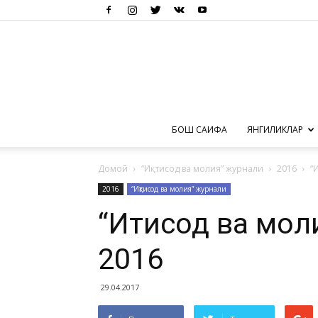
БОШ САҲИФА
ЯНГИЛИКЛАР
Домой
“Иқтисод ва молия” журнали
2016
“
2016
“Иқтисод ва молия” журнали
“Иқтисод ва мо
2016
29.04.2017