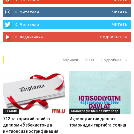
0
Читатели
ЧИТАТЬ
0
Читатели
ЧИТАТЬ
0
Подписчики
ПОДПИСАТЬСЯ
Кўп ўқилганлар
Барчаси
2009
Подробнее
Таълим
Монографиялар ва китоблар
712 та хорижий олийгоҳ
Иқтисодиётни давлат
дипломи Ўзбекистонда
томонидан тартибга солиш
имтиҳонсиз нострификация