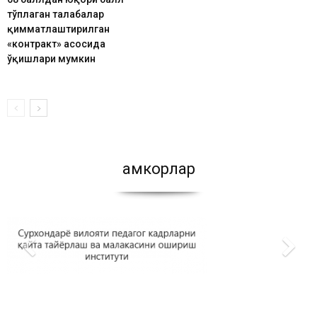
тўплаган талабалар
қимматлаштирилган
«контракт» асосида
ўқишлари мумкин
Ҳамкорлар