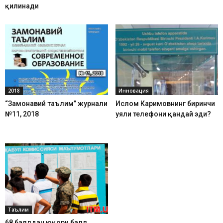
қилинади
2018
Инновация
“Замонавий таълим” журнали
Ислом Каримовнинг биринчи
№11, 2018
уяли телефони қандай эди?
Таълим
68 баллдан юқори балл