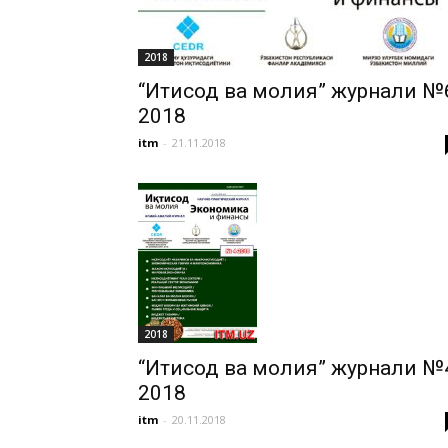
2018
“Иқтисод ва молия” журнали №
2018
itm
-
21.11.2018
2018
“Иқтисод ва молия” журнали №
2018
itm
-
20.11.2018