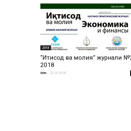
2018
“Иқтисод ва молия” журнали №
2018
itm
-
22.10.2018