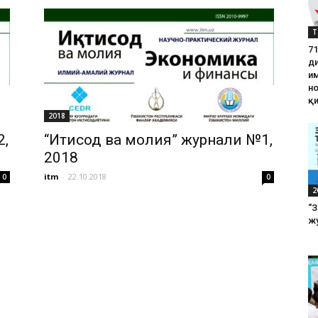
Т
71
д
им
н
қ
2018
2,
“Иқтисод ва молия” журнали №1,
2018
itm
-
22.10.2018
0
0
2
“
жу