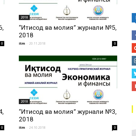
2018
6,
“Иқтисод ва молия” журнали №5,
2018
itm
-
20.11.2018
0
0
2018
“Иқтисод ва молия” журнали №3,
4,
2018
itm
-
24.10.2018
0
0