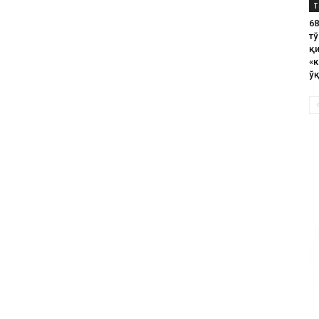
Т
6
тў
қ
«к
ў