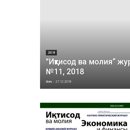
2018
“Иқтисод ва молия” ж
№11, 2018
itm
-
27.12.2018