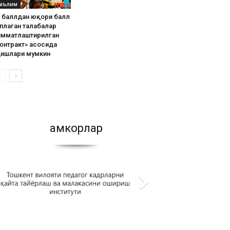
аълим
8 баллдан юқори балл
плаган талабалар
имматлаштирилган
онтракт» асосида
қишлари мумкин
Ҳамкорлар