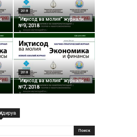
2018
и
“Иқтисод ва молия” журнали
№9, 2018
2018
и
“Иқтисод ва молия” журнали
№7, 2018
Қидирув