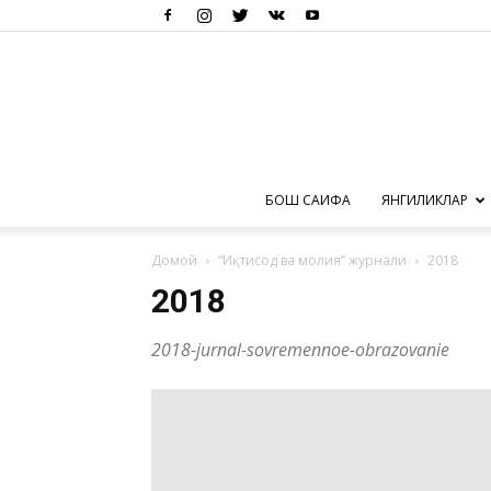
БОШ САҲИФА
ЯНГИЛИКЛАР
Домой
“Иқтисод ва молия” журнали
2018
2018
2018-jurnal-sovremennoe-obrazovanie