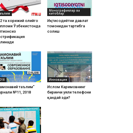
Монографиялар ва
аълим
китоблар
2 та хорижий олийгоҳ
Иқтисодиётни давлат
ипломи Ўзбекистонда
томонидан тартибга
тиҳонсиз
солиш
острификация
илинади
018
Инновация
Замонавий таълим”
Ислом Каримовнинг
рнали №11, 2018
биринчи уяли телефони
қандай эди?