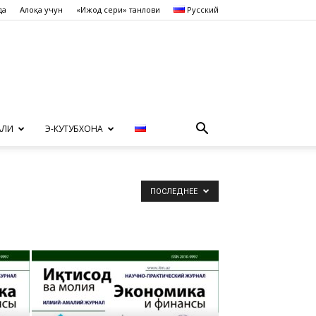
да
Алоқа учун
«Ижод сеҳри» танлови
Русский
АЛИ
Э-КУТУБХОНА
ПОСЛЕДНЕЕ