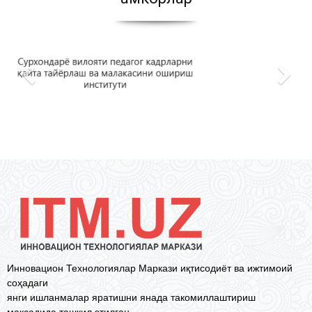
Инновацион Технологиялар Маркази иқтисодиёт ва ижтимоий
соҳадаги
янги ишланмалар яратишни янада такомиллаштириш
мақсадида ташкил этилган.