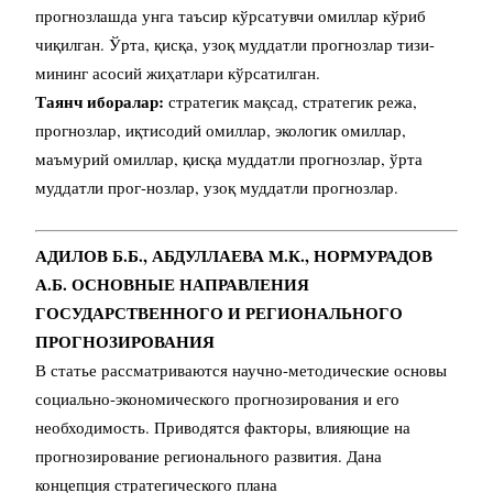
прогнозлашда унга таъсир кўрсатувчи омиллар кўриб
чиқилган. Ўрта, қисқа, узоқ муддатли прогнозлар тизи-
мининг асосий жиҳатлари кўрсатилган.
Таянч иборалар:
стратегик мақсад, стратегик режа,
прогнозлар, иқтисодий омиллар, экологик омиллар,
маъмурий омиллар, қисқа муддатли прогнозлар, ўрта
муддатли прог-нозлар, узоқ муддатли прогнозлар.
АДИЛОВ Б.Б., АБДУЛЛАЕВА М.К., НОРМУРАДОВ
А.Б. ОСНОВНЫЕ НАПРАВЛЕНИЯ
ГОСУДАРСТВЕННОГО И РЕГИОНАЛЬНОГО
ПРОГНОЗИРОВАНИЯ
В статье рассматриваются научно-методические основы
социально-экономического прогнозирования и его
необходимость. Приводятся факторы, влияющие на
прогнозирование регионального развития. Дана
концепция стратегического плана