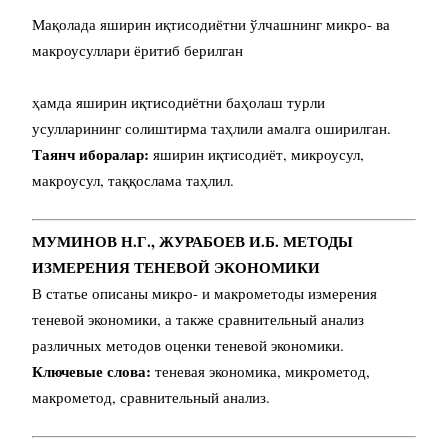
Мақолада яширин иқтисодиётни ўлчашнинг микро- ва
макроусуллари ёритиб берилган
ҳамда яширин иқтисодиётни баҳолаш турли
усулларининг солиштирма таҳлили амалга оширилган.
Таянч иборалар:
яширин иқтисодиёт, микроусул,
макроусул, таққослама таҳлил.
МУМИНОВ Н.Г., ЖУРАБОЕВ И.Б. МЕТОДЫ
ИЗМЕРЕНИЯ ТЕНЕВОЙ ЭКОНОМИКИ
В статье описаны микро- и макрометоды измерения
теневой экономики, а также сравнительный анализ
различных методов оценки теневой экономики.
Ключевые слова:
теневая экономика, микрометод,
макрометод, сравнительный анализ.