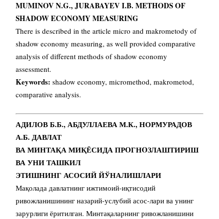
MUMINOV N.G., JURABAYEV I.B. METHODS OF
SHADOW ECONOMY MEASURING
There is described in the article micro and makrometody of
shadow economy measuring, as well provided comparative
analysis of different methods of shadow economy
assessment.
Keywords:
shadow economy, micromethod, makrometod,
comparative analysis.
АДИЛОВ Б.Б., АБДУЛЛАЕВА М.К., НОРМУРАДОВ
А.Б. ДАВЛАТ
ВА МИНТАҚА МИҚЁСИДА ПРOГНOЗЛАШТИРИШ
ВА УНИ ТАШКИЛ
ЭТИШНИНГ АСОСИЙ ЙЎНАЛИШЛАРИ
Мақолада давлатнинг ижтимоий-иқтисодий
ривожланишининг назарий-услубий асос-лари ва унинг
зарурлиги ёритилган. Минтақаларнинг ривожланишини