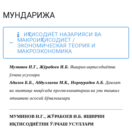
МУНДАРИЖА
ИҚТИСОДИЁТ НАЗАРИЯСИ ВА
МАКРОИҚТИСОДИЁТ /
ЭКОНОМИЧЕСКАЯ ТЕОРИЯ И
МАКРОЭКОНОМИКА
Муминов Н.Г., Жўрабоев И.Б.
Яширин иқтисодиётни
ўлчаш усуллари
Адилов Б.Б., Абдуллаева М.К., Нормурадов А.Б.
Давлат
ва минтақа миқёсида прoгнoзлаштириш ва уни ташкил
этишнинг асосий йўналишлари
МУМИНОВ Н.Г., ЖЎРАБОЕВ И.Б. ЯШИРИН
ИҚТИСОДИЁТНИ ЎЛЧАШ УСУЛЛАРИ