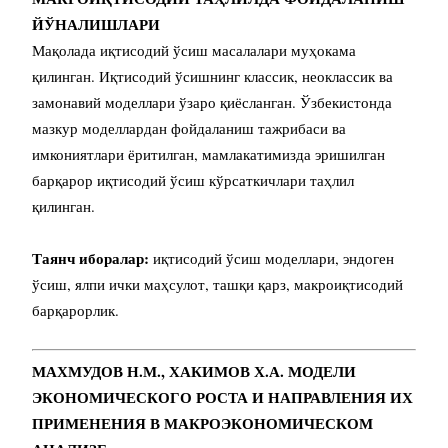
ЙЎНАЛИШЛАРИ
Мақолада иқтисодий ўсиш масалалари муҳокама
қилинган. Иқтисодий ўсишнинг классик, неоклассик ва
замонавий моделлари ўзаро қиёсланган. Ўзбекистонда
мазкур моделлардан фойдаланиш тажрибаси ва
имкониятлари ёритилган, мамлакатимизда эришилган
барқарор иқтисодий ўсиш кўрсаткичлари таҳлил
қилинган.
Таянч иборалар:
иқтисодий ўсиш моделлари, эндоген
ўсиш, ялпи ички маҳсулот, ташқи қарз, макроиқтисодий
барқарорлик.
МАХМУДОВ Н.М., ХАКИМОВ Х.А. МОДЕЛИ
ЭКОНОМИЧЕСКОГО РОСТА И
НАПРАВЛЕНИЯ ИХ
ПРИМЕНЕНИЯ В МАКРОЭКОНОМИЧЕСКОМ