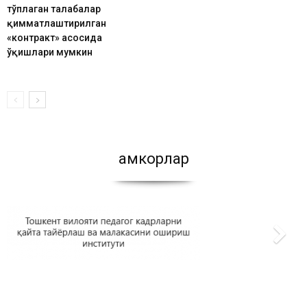
тўплаган талабалар
қимматлаштирилган
«контракт» асосида
ўқишлари мумкин
Ҳамкорлар