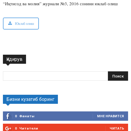
“Иқтисод ва молия” журнали №3, 2016 сонини юклаб олиш
Юклаб олиш
Қидирув
Бизни кузатиб боринг
0
Фанаты
МНЕ НРАВИТСЯ
0
Читатели
ЧИТАТЬ