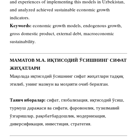
and experiences of implementing this models in Uzbekistan,
and analyzed achieved sustainable economic growth
indicators.
Keywords:
economic growth models, endogenous growth,
gross domestic product, external debt, macroeconomic
sustainability.
МАМАТОВ М.А. ИҚТИСОДИЙ ЎСИШНИНГ СИФАТ
ЖИҲАТЛАРИ
Мақолада иқтисодий ўсишнинг сифат жиҳатлари тадқиқ
этилиб, унинг мазмун ва моҳияти очиб берилган.
Таянч иборалар:
сифат, глобализация, иқтисодий ўсиш,
турмуш даражаси ва сифати, фаровонлик, тузилмавий
ўзгаришлар, рақобатбардошлик, модернизация,
диверсификация, инвестиция, стратегия.