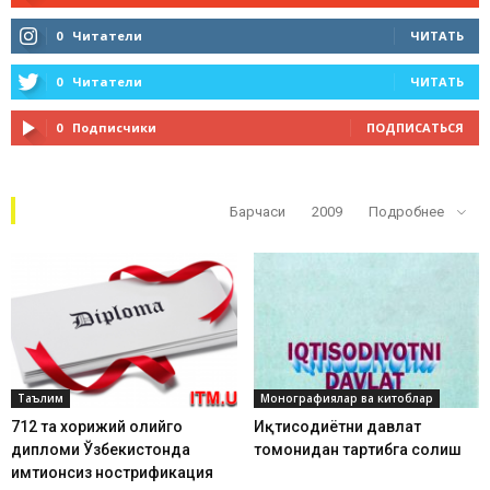
0
Читатели
ЧИТАТЬ
0
Читатели
ЧИТАТЬ
0
Подписчики
ПОДПИСАТЬСЯ
Кўп ўқилганлар
Барчаси
2009
Подробнее
Таълим
Монографиялар ва китоблар
712 та хорижий олийгоҳ
Иқтисодиётни давлат
дипломи Ўзбекистонда
томонидан тартибга солиш
имтиҳонсиз нострификация