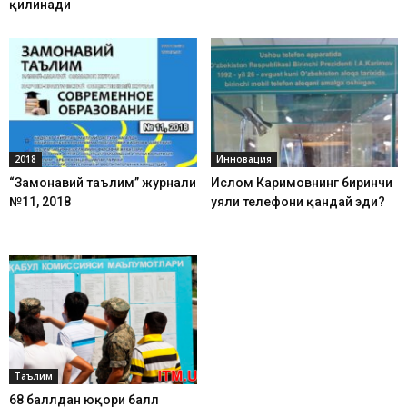
қилинади
2018
Инновация
“Замонавий таълим” журнали
Ислом Каримовнинг биринчи
№11, 2018
уяли телефони қандай эди?
Таълим
68 баллдан юқори балл