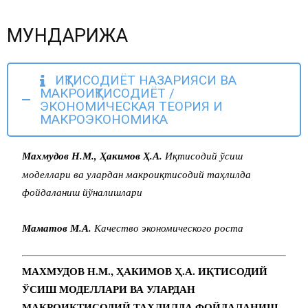
МУНДАРИЖА
ИҚТИСОДИЁТ НАЗАРИЯСИ ВА
МАКРОИҚТИСОДИЁТ /
ЭКОНОМИЧЕСКАЯ ТЕОРИЯ И
МАКРОЭКОНОМИКА
Махмудов Н.М., Ҳакимов Ҳ.А.
Иқтисодий ўсиш
моделлари ва улардан макроиқтисодий таҳлилда
фойдаланиш йўналишлари
Маматов М.А.
Качество экономического роста
МАХМУДОВ Н.М., ҲАКИМОВ Ҳ.А. ИҚТИСОДИЙ
ЎСИШ МОДЕЛЛАРИ ВА УЛАРДАН
МАКРОИҚТИСОДИЙ ТАҲЛИЛДА ФОЙДАЛАНИШ