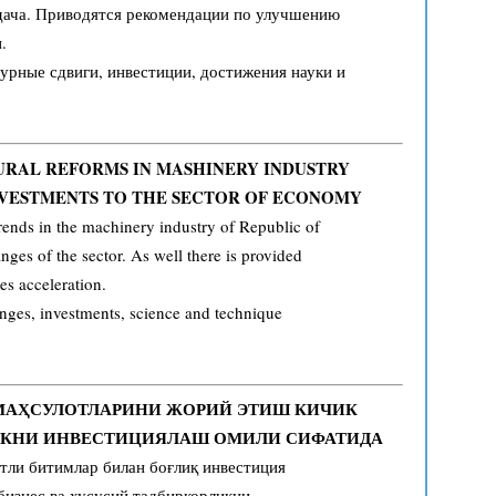
тдача. Приводятся рекомендации по улучшению
.
рные сдвиги, инвестиции, достижения науки и
URAL REFORMS IN MASHINERY INDUSTRY
NVESTMENTS TO THE SECTOR OF ECONOMY
 trends in the machinery industry of Republic of
nges of the sector. As well there is provided
es acceleration.
nges, investments, science and technique
МАҲСУЛОТЛАРИНИ ЖОРИЙ ЭТИШ КИЧИК
ЛИКНИ ИНВЕСТИЦИЯЛАШ ОМИЛИ СИФАТИДА
тли битимлар билан боғлиқ инвестиция
бизнес ва хусусий тадбиркорликни