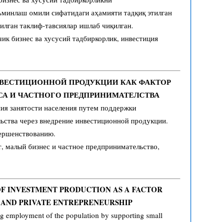
ъминлаш омили сифатидаги аҳамияти тадқиқ этилган
илган таклиф-тавсиялар ишлаб чиқилган.
ик бизнес ва хусусий тадбиркорлик, инвестиция
НВЕСТИЦИОННОЙ ПРОДУКЦИИ КАК ФАКТОР
СА И ЧАСТНОГО ПРЕДПРИНИМАТЕЛСТВА
ния занятости населения путем поддержки
льства через внедрение инвестиционной продукции.
вершенствованию.
 малый бизнес и частное предпринимательство,
OF INVESTMENT PRODUCTION AS A FACTOR
 AND PRIVATE ENTREPRENEURSHIP
ing employment of the population by supporting small