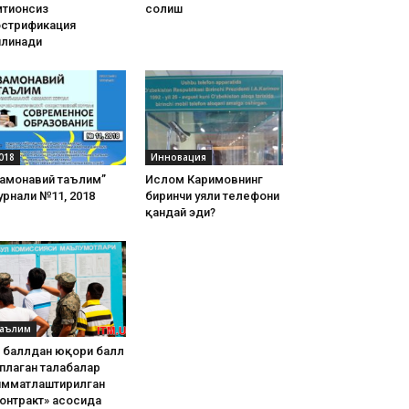
тиҳонсиз
солиш
острификация
илинади
018
Инновация
Замонавий таълим”
Ислом Каримовнинг
рнали №11, 2018
биринчи уяли телефони
қандай эди?
аълим
8 баллдан юқори балл
плаган талабалар
имматлаштирилган
онтракт» асосида