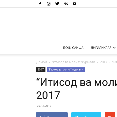
БОШ САҲИФА
ЯНГИЛИКЛАР
Домой
“Иқтисод ва молия” журнали
2017
“И
2017
“Иқтисод ва молия” журнали
“Иқтисод ва мо
2017
09.12.2017