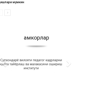
қишлари мумкин
Ҳамкорлар