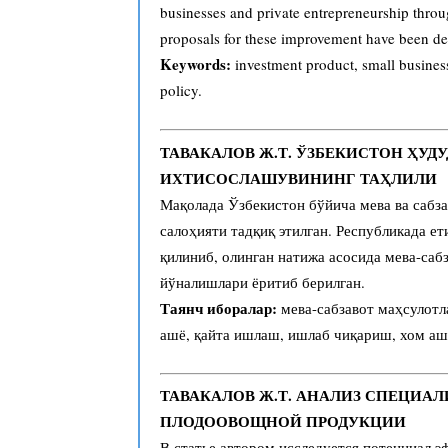
businesses and private entrepreneurship throu
proposals for these improvement have been d
Keywords:
investment product, small busines
policy.
ТАВАКАЛОВ Ж.Т. ЎЗБЕКИСТОН ҲУД
ИХТИСОСЛАШУВИНИНГ ТАҲЛИЛИ
Мақолада Ўзбекистон бўйича мева ва сабз
салоҳияти тадқиқ этилган. Республикада е
қилиниб, олинган натижа асосида мева-са
йўналишлари ёритиб берилган.
Таянч иборалар:
мева-сабзавот маҳсулотл
ашё, қайта ишлаш, ишлаб чиқариш, хом аш
ТАВАКАЛОВ Ж.Т. АНАЛИЗ СПЕЦИА
ПЛОДООВОЩНОЙ ПРОДУКЦИИ
В статье автором исследуется потенциал 