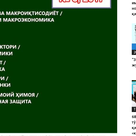
им
н
қ
2
“
жу
Т
6
тў
қ
«к