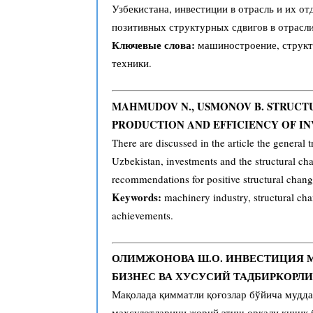
Узбекистана, инвестиции в отрасль и их о
позитивных структурных сдвигов в отрасли
Ключевые слова:
машиностроение, структу
техники.
MAHMUDOV N., USMONOV B. STRUCT
PRODUCTION AND EFFICIENCY OF I
There are discussed in the article the general
Uzbekistan, investments and the structural cha
recommendations for positive structural chang
Keywords:
machinery industry, structural cha
achievements.
ОЛИМЖОНОВА Ш.О. ИНВЕСТИЦИЯ 
БИЗНЕС ВА ХУСУСИЙ ТАДБИРКОР
Мақолада қимматли қоғозлар бўйича мудда
маҳсулотларини жорий этиш орқали кичик 