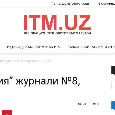
Регистрация / Авторизация
Биз ҳақимиз
“ИҚТИСОД ВА МОЛИЯ” ЖУРНАЛИ
“ЗАМОНАВИЙ ТАЪЛИМ” ЖУРН
Инновацион
қтисод ва молия” журнали №8, 2017
лия” журнали №8,
технологиялар
239
0