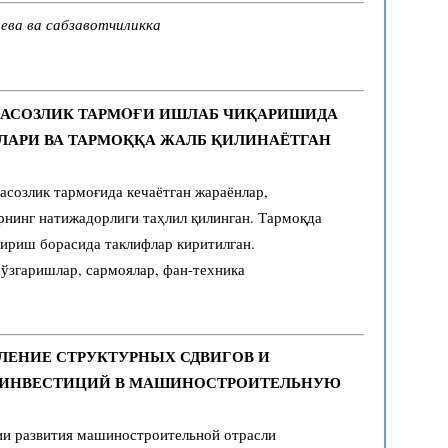
ева ва сабзавотчиликка
НАСОЗЛИК ТАРМOҒИ ИШЛАБ ЧИҚАРИШИДА
ЛАРИ ВА ТАРМОҚҚА ЖАЛБ ҚИЛИНАЁТГАН
созлик тармоғида кечаётган жараёнлар,
рнинг натижадорлиги таҳлил қилинган. Тармоқда
ириш борасида таклифлар киритилган.
ўзгаришлар, сармоялар, фан-техника
ВЛЕНИЕ СТРУКТУРНЫХ СДВИГОВ И
 ИНВЕСТИЦИЙ В МАШИНОСТРОИТЕЛЬНУЮ
ии развития машиностроительной отрасли