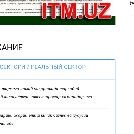
ў
ЖАНИЕ
СЕКТОРИ / РЕАЛЬНЫЙ СЕКТОР
 тармoғи ишлаб чиқаришида таркибий
б қилинаётган инвестициялар самарадорлиги
арини жорий этиш кичик бизнес ва хусусий
фатида