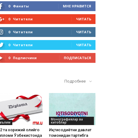
0
Фанаты
МНЕ НРАВИТСЯ
0
Читатели
ЧИТАТЬ
0
Читатели
ЧИТАТЬ
0
Читатели
ЧИТАТЬ
0
Подписчики
ПОДПИСАТЬСЯ
Кўп ўқилганлар
Подробнее
Монографиялар ва
аълим
китоблар
2 та хорижий олийгоҳ
Иқтисодиётни давлат
ипломи Ўзбекистонда
томонидан тартибга