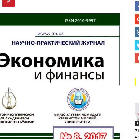
маркази
Т
71
д