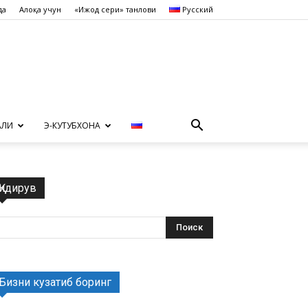
да
Алоқа учун
«Ижод сеҳри» танлови
Русский
АЛИ
Э-КУТУБХОНА
Қидирув
Бизни кузатиб боринг