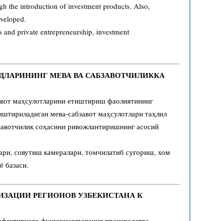
gh the introduction of investment products. Also,
eveloped.
s and private entrepreneurship, investment
УДЛАРИНИНГ МЕВА ВА САБЗАВОТЧИЛИККА
авот маҳсулотларини етиштириш фаолиятининг
тиштириладиган мева-сабзавот маҳсулотлари таҳлил
бзавотчилик соҳасини ривожлантиришнинг асосий
ари, совутиш камералари, томчилатиб суғориш, хом
ё базаси.
ЛИЗАЦИИ РЕГИОНОВ УЗБЕКИСТАНА К
эффективного функционирования производства