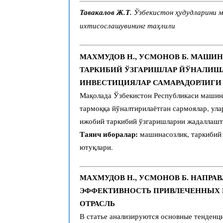
Тавакалов Ж.Т.
Ўзбекистон ҳудудларини м
ихтисослашувининг таҳлили
МАХМУДОВ Н., УСМОНОВ Б. МАШИ
ТАРКИБИЙ ЎЗГАРИШЛАР ЙЎНАЛИШ
ИНВЕСТИЦИЯЛАР САМАРАДОРЛИГИ
Мақолада Ўзбекистон Республикаси машина
тармоққа йўналтирилаётган сармоялар, ула
ижобий таркибий ўзгаришларни жадаллашт
Таянч иборалар:
машинасозлик, таркибий 
ютуқлари.
МАХМУДОВ Н., УСМОНОВ Б. НАПРА
ЭФФЕКТИВНОСТЬ ПРИВЛЕЧЕННЫХ
ОТРАСЛЬ
В статье анализируются основные тенденц