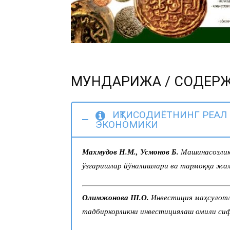
МУНДАРИЖА / СОДЕР
ИҚТИСОДИЁТНИНГ РЕАЛ 
ЭКОНОМИКИ
Махмудов Н.М., Усмонов Б.
Машинасозлик
ўзгаришлар йўналишлари ва тармоққа жал
Олимжонова Ш.О.
Инвестиция маҳсулотл
тадбиркорликни инвестициялаш омили си