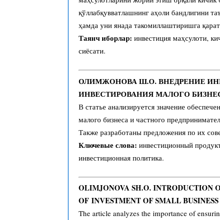
қўллабқувватлашнинг аҳоли бандлигини та
ҳамда уни янада такомиллаштиришга қарат
Таянч иборлар:
инвестиция маҳсулоти, кич
сиёсати.
ОЛИМЖОНОВА Ш.О. ВНЕДРЕНИЕ И
ИНВЕСТИРОВАНИЯ МАЛОГО БИЗНЕ
В статье анализируется значение обеспече
малого бизнеса и частного предпринимате
Также разработаны предложения по их со
Ключевые слова:
инвестиционный продукт,
инвестиционная политика.
OLIMJONOVA SH.O. INTRODUCTION 
OF
INVESTMENT OF SMALL BUSINESS
The article analyzes the importance of ensur