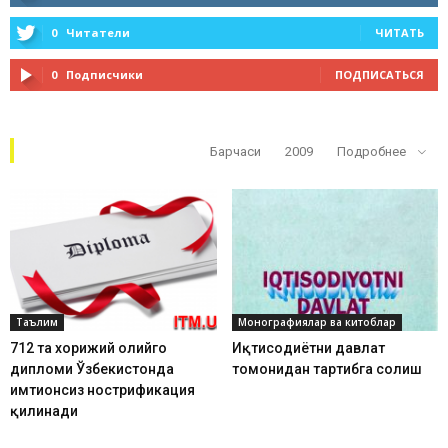
0
Читатели
ЧИТАТЬ
0
Подписчики
ПОДПИСАТЬСЯ
Кўп ўқилганлар
Барчаси
2009
Подробнее
Таълим
Монографиялар ва китоблар
712 та хорижий олийгоҳ
Иқтисодиётни давлат
дипломи Ўзбекистонда
томонидан тартибга солиш
имтиҳонсиз нострификация
қилинади