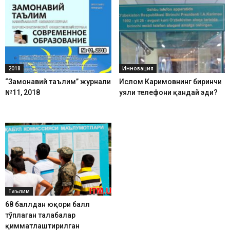
2018
Инновация
“Замонавий таълим” журнали
Ислом Каримовнинг биринчи
№11, 2018
уяли телефони қандай эди?
Таълим
68 баллдан юқори балл
тўплаган талабалар
қимматлаштирилган