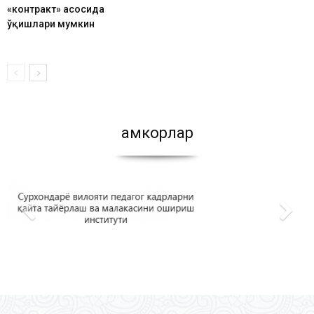
«контракт» асосида
ўқишлари мумкин
Ҳамкорлар