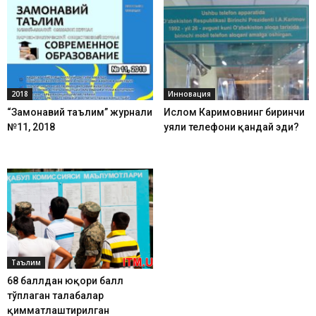
2018
Инновация
“Замонавий таълим” журнали
Ислом Каримовнинг биринчи
№11, 2018
уяли телефони қандай эди?
Таълим
68 баллдан юқори балл
тўплаган талабалар
қимматлаштирилган