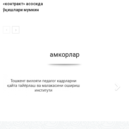
«контракт» асосида
ўқишлари мумкин
Ҳамкорлар