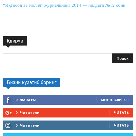
“Иқтисод ва молия” журналининг 2014 — йилдаги №12 сони
Қидирув
Бизни кузатиб боринг
0
Фанаты
МНЕ НРАВИТСЯ
0
Читатели
ЧИТАТЬ
0
Читатели
ЧИТАТЬ