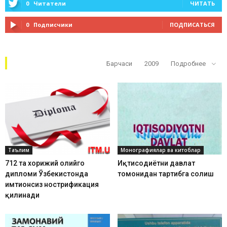
0
Читатели
ЧИТАТЬ
0
Подписчики
ПОДПИСАТЬСЯ
Кўп ўқилганлар
Барчаси
2009
Подробнее
Таълим
Монографиялар ва китоблар
712 та хорижий олийгоҳ
Иқтисодиётни давлат
дипломи Ўзбекистонда
томонидан тартибга солиш
имтиҳонсиз нострификация
қилинади