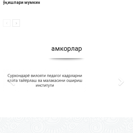
ўқишлари мумкин
Ҳамкорлар