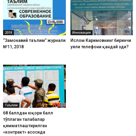
2018
Инновация
“Замонавий таълим” журнали
Ислом Каримовнинг биринчи
№11, 2018
уяли телефони қандай эди?
Таълим
68 баллдан юқори балл
тўплаган талабалар
қимматлаштирилган
«контракт» асосида