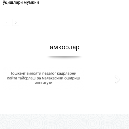
ўқишлари мумкин
Ҳамкорлар