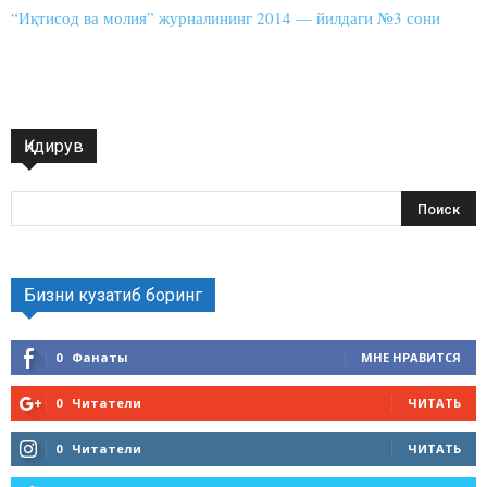
“Иқтисод ва молия” журналининг 2014 — йилдаги №3 сони
Қидирув
Бизни кузатиб боринг
0
Фанаты
МНЕ НРАВИТСЯ
0
Читатели
ЧИТАТЬ
0
Читатели
ЧИТАТЬ