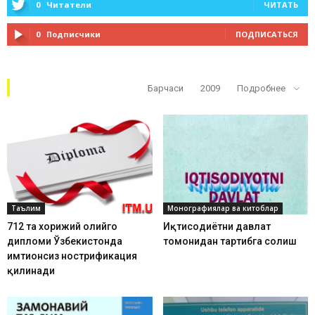
0
Читатели
ЧИТАТЬ
0
Подписчики
ПОДПИСАТЬСЯ
Кўп ўқилганлар
Барчаси
2009
Подробнее
Таълим
Монографиялар ва китоблар
712 та хорижий олийгоҳ
Иқтисодиётни давлат
дипломи Ўзбекистонда
томонидан тартибга солиш
имтиҳонсиз нострификация
қилинади