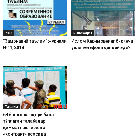
2018
Инновация
“Замонавий таълим” журнали
Ислом Каримовнинг биринчи
№11, 2018
уяли телефони қандай эди?
Таълим
68 баллдан юқори балл
тўплаган талабалар
қимматлаштирилган
«контракт» асосида