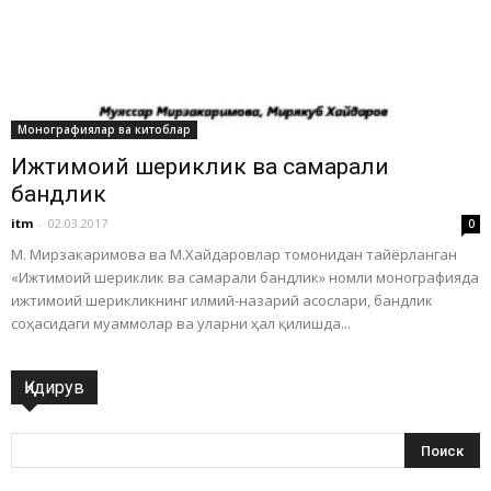
Монографиялар ва китоблар
Ижтимоий шериклик ва самарали
бандлик
itm
-
02.03.2017
0
М. Мирзакаримова ва М.Хайдаровлар томонидан тайёрланган
«Ижтимоий шериклик ва самарали бандлик» номли монографияда
ижтимоий шерикликнинг илмий-назарий асослари, бандлик
соҳасидаги муаммолар ва уларни ҳал қилишда...
Қидирув