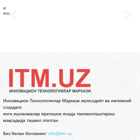
Инновацион Технологиялар Маркази иқтисодиёт ва ижтимоий
соҳадаги
янги ишланмалар яратишни янада такомиллаштириш
мақсадида ташкил этилган.
Биз билан боғланинг:
info@itm.uz