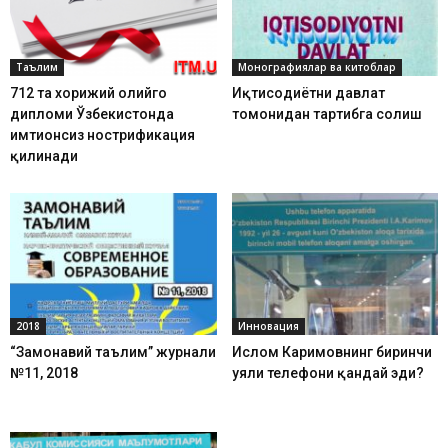
Таълим
Монографиялар ва китоблар
712 та хорижий олийгоҳ
Иқтисодиётни давлат
дипломи Ўзбекистонда
томонидан тартибга солиш
имтиҳонсиз нострификация
қилинади
2018
Инновация
“Замонавий таълим” журнали
Ислом Каримовнинг биринчи
№11, 2018
уяли телефони қандай эди?