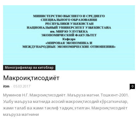
Монографиялар ва китоблар
Макроиқтисодиёт
itm
-
05.03.2017
0
Муминов Н.Г. Макроиқтисодиёт. Маъруза матни. Тошкент-2001.
Ушбу маъруза матнида асосий макроиқтисодий кўрсаткичлар,
жами талаб ва жами таклиф тадқиқ этилган. Макроиқтисодиёт
маъруза матнини