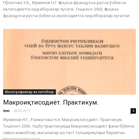
Пўлатова У.Б., Муминов Н.Г. Қисқача французча-русча-ўзбекча
иқтисодиётга оид иборалар луғати. Тошкент-2002. Қисқача
французча-русча-ўзбекча иқтисодиётга оид иборалар луғатни
Монографиялар ва китоблар
Макроиқтисодиёт. Практикум.
itm
-
28.03.2017
0
Муминов Н.Г., Рахматова Н.А. Макроиқтисодиёт. Практикум.
Тошкент-2005. Ушбу практикумда Макроиқтисодиёт фани бўйича
савол-жавоблар, масалалар ва тест топшириқлари берилган.
Макрпрактикумни