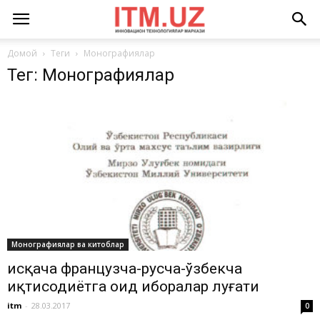
Домой
Теги
Монографиялар
Тег: Монографиялар
Монографиялар ва китоблар
Қисқача французча-русча-ўзбекча
иқтисодиётга оид иборалар луғати
itm
-
28.03.2017
0