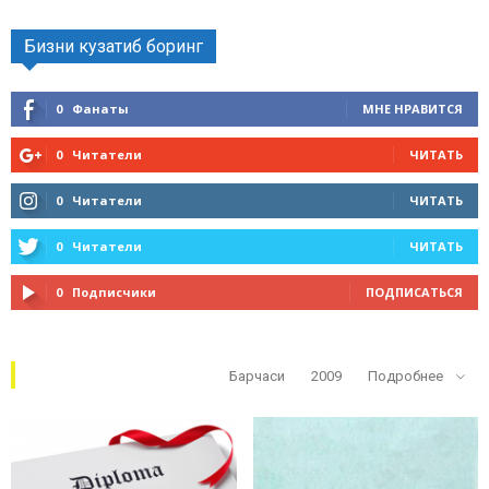
Бизни кузатиб боринг
0
Фанаты
МНЕ НРАВИТСЯ
0
Читатели
ЧИТАТЬ
0
Читатели
ЧИТАТЬ
0
Читатели
ЧИТАТЬ
0
Подписчики
ПОДПИСАТЬСЯ
Кўп ўқилганлар
Барчаси
2009
Подробнее