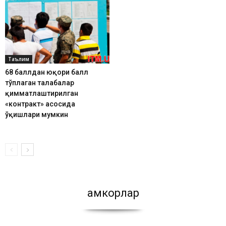
Таълим
68 баллдан юқори балл
тўплаган талабалар
қимматлаштирилган
«контракт» асосида
ўқишлари мумкин
Ҳамкорлар