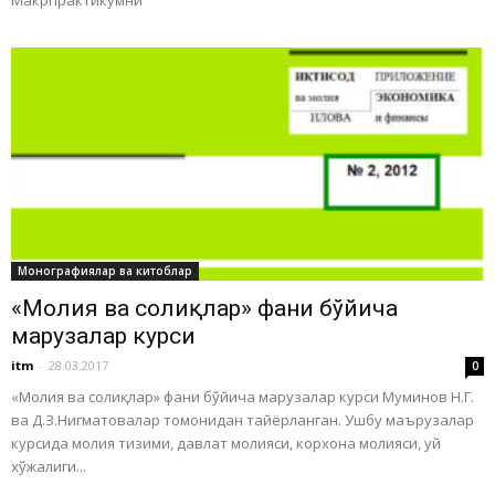
Монографиялар ва китоблар
«Молия ва солиқлар» фани бўйича
марузалар курси
itm
-
28.03.2017
0
«Молия ва солиқлар» фани бўйича марузалар курси Муминов Н.Г.
ва Д.З.Нигматовалар томонидан тайёрланган. Ушбу маърузалар
курсида молия тизими, давлат молияси, корхона молияси, уй
хўжалиги...