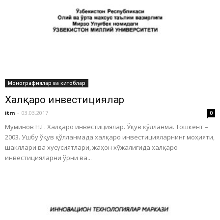
Монографиялар ва китоблар
Халқаро инвестициялар
itm
-
03.03.2017
0
Муминов Н.Г. Халқаро инвестициялар. Ўқув қўлланма. Тошкент –
2003. Ушбу ўқув қўлланмада халқаро инвестицияларнинг моҳияти,
шакллари ва хусусиятлари, жаҳон хўжалигида халқаро
инвестицияларни ўрни ва...