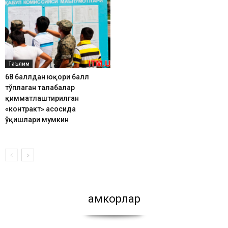
Таълим
68 баллдан юқори балл
тўплаган талабалар
қимматлаштирилган
«контракт» асосида
ўқишлари мумкин
Ҳамкорлар