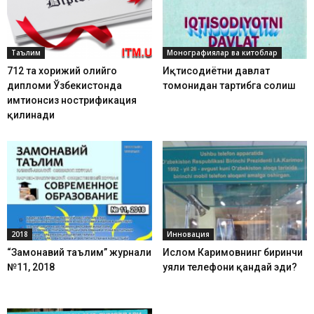
Таълим
Монографиялар ва китоблар
712 та хорижий олийгоҳ
Иқтисодиётни давлат
дипломи Ўзбекистонда
томонидан тартибга солиш
имтиҳонсиз нострификация
қилинади
2018
Инновация
“Замонавий таълим” журнали
Ислом Каримовнинг биринчи
№11, 2018
уяли телефони қандай эди?