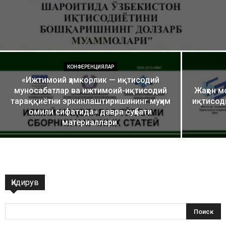
КОНФЕРЕНЦИЯЛАР
«Ижтимоий ҳамкорлик — иқтисодий
муносабатлар ва ижтимоий-иқтисодий
Жаҳон м
тараққиётни эркинлаштиришининг муҳим
иқтисод
омили сифатида» давра суҳбати
материаллари.
Қидирув