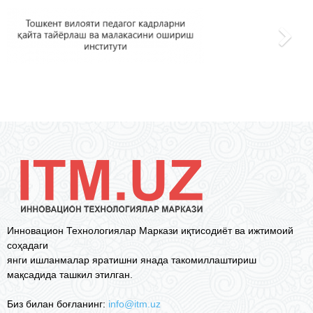
Инновацион Технологиялар Маркази иқтисодиёт ва ижтимоий
соҳадаги
янги ишланмалар яратишни янада такомиллаштириш
мақсадида ташкил этилган.
Биз билан боғланинг:
info@itm.uz