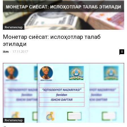
Янгиликлар
Монетар сиёсат: ислоҳотлар талаб
этилади
itm
-
17.11.2017
0
Янгиликлар