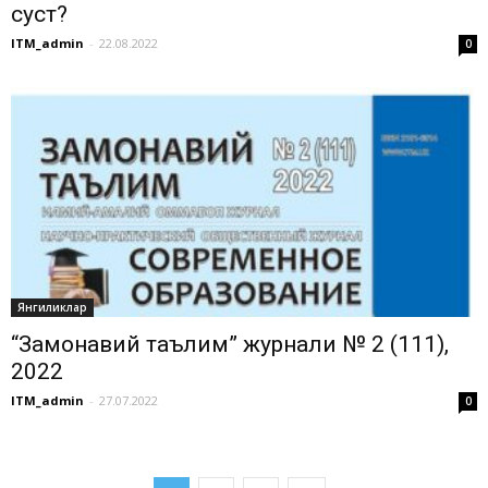
суст?
ITM_admin
-
22.08.2022
0
Янгиликлар
“Замонавий таълим” журнали № 2 (111),
2022
ITM_admin
-
27.07.2022
0