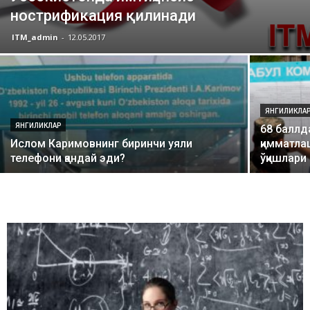
нострификация қилинади
ITM_admin
-
12.05.2017
ЯНГИЛИКЛА
ЯНГИЛИКЛАР
68 баллд
Ислом Каримовнинг биринчи уяли
қимматла
телефони қандай эди?
ўқишлари