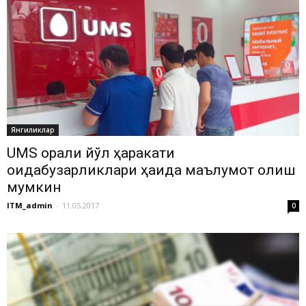
Янгиликлар
UMS орқали йўл ҳаракати
қоидабузарликлари ҳақида маълумот олиш
мумкин
ITM_admin
-
11.05.2017
0