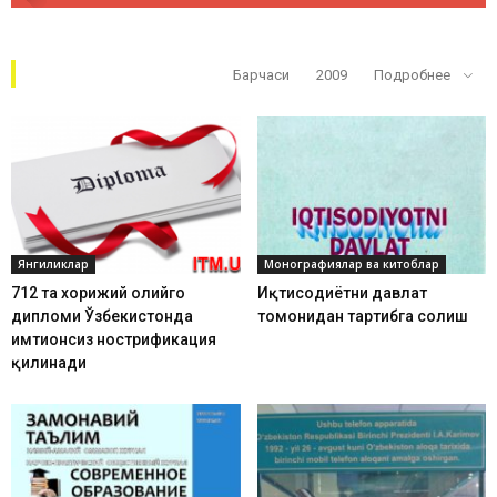
Кўп ўқилганлар
Барчаси
2009
Подробнее
Янгиликлар
Монографиялар ва китоблар
712 та хорижий олийгоҳ
Иқтисодиётни давлат
дипломи Ўзбекистонда
томонидан тартибга солиш
имтиҳонсиз нострификация
қилинади