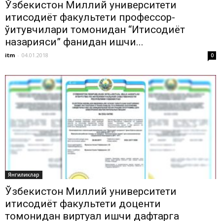
Ўзбекистон Миллий университети
иқтисодиёт факультети профессор-
ўқитувчилари томонидан “Иқтисодиёт
назарияси” фанидан ишчи...
itm
-
04.01.2018
0
Янгиликлар
Ўзбекистон Миллий университети
иқтисодиёт факультети доценти
томонидан виртуал ишчи дафтарга