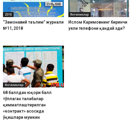
2018
Янгиликлар
“Замонавий таълим” журнали
Ислом Каримовнинг биринчи
№11, 2018
уяли телефони қандай эди?
Янгиликлар
68 баллдан юқори балл
тўплаган талабалар
қимматлаштирилган
«контракт» асосида
ўқишлари мумкин