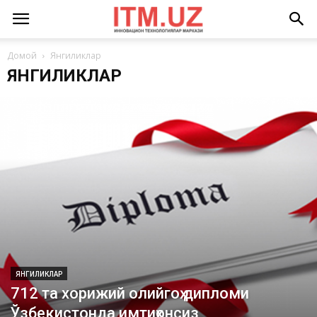
Домой
Янгиликлар
ЯНГИЛИКЛАР
ЯНГИЛИКЛАР
712 та хорижий олийгоҳ дипломи
Ўзбекистонда имтиҳонсиз