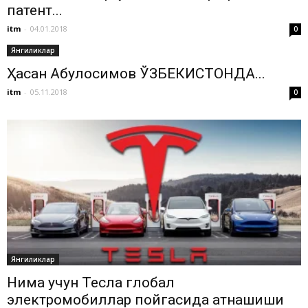
патент...
itm
-
04.01.2018
0
Янгиликлар
Ҳасан Абулқосимов ЎЗБЕКИСТОНДА...
itm
-
05.11.2018
0
Янгиликлар
Нима учун Тесла глобал
электромобиллар пойгасида қатнашиши