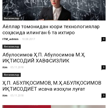
Янгиликлар
Аёллар томонидан юқори технологиялар
соҳасида қилинган 6 та ихтиро
ITM_admin
-
10.08.2017
0
Янгиликлар
Абулқосимов Ҳ.П. Абулқосимов М.Ҳ.
ИҚТИСОДИЙ ХАВФСИЗЛИК
itm
-
05.11.2018
0
Янгиликлар
Ҳ.П. АБУЛҚОСИМОВ, М.Ҳ.АБУЛҚОСИМОВ
ИҚТИСОДИЁТ қисқача изоҳли луғат
itm
-
05.11.2018
0