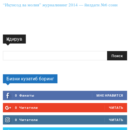
“Иқтисод ва молия” журналининг 2014 — йилдаги №6 сони
Қидирув
Бизни кузатиб боринг
0
Фанаты
МНЕ НРАВИТСЯ
0
Читатели
ЧИТАТЬ
0
Читатели
ЧИТАТЬ