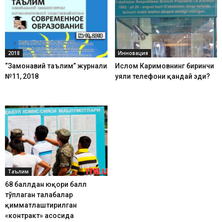
2018
Инновация
“Замонавий таълим” журнали
Ислом Каримовнинг биринчи
№11, 2018
уяли телефони қандай эди?
Таълим
68 баллдан юқори балл
тўплаган талабалар
қимматлаштирилган
«контракт» асосида