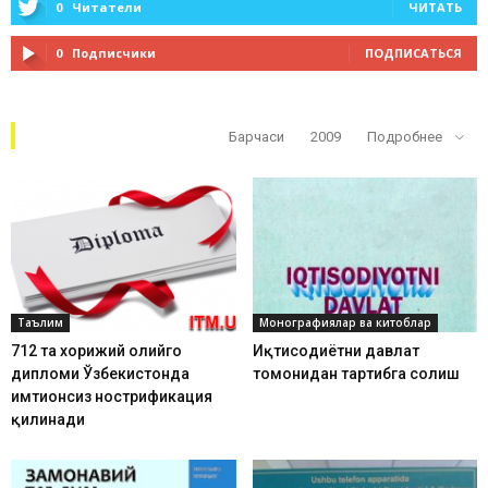
0
Читатели
ЧИТАТЬ
0
Подписчики
ПОДПИСАТЬСЯ
Кўп ўқилганлар
Барчаси
2009
Подробнее
Таълим
Монографиялар ва китоблар
712 та хорижий олийгоҳ
Иқтисодиётни давлат
дипломи Ўзбекистонда
томонидан тартибга солиш
имтиҳонсиз нострификация
қилинади