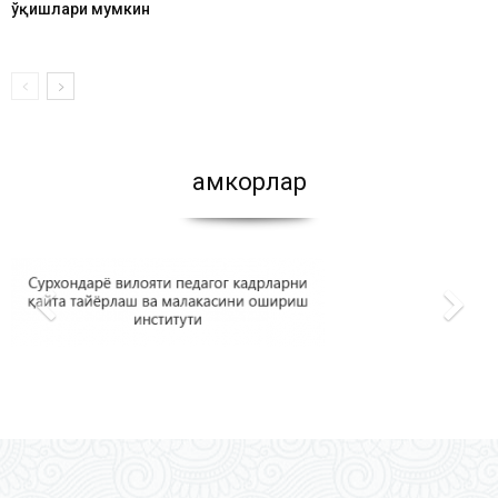
ўқишлари мумкин
Ҳамкорлар