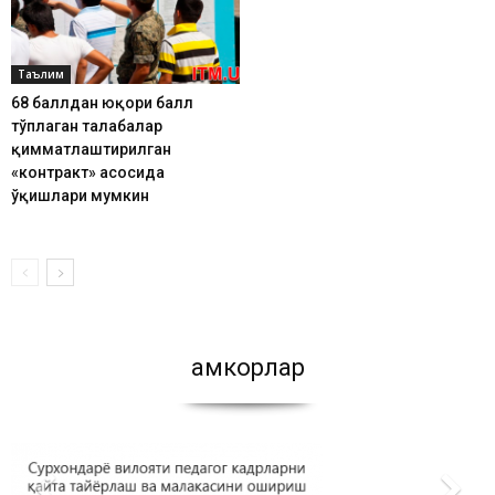
Таълим
68 баллдан юқори балл
тўплаган талабалар
қимматлаштирилган
«контракт» асосида
ўқишлари мумкин
Ҳамкорлар