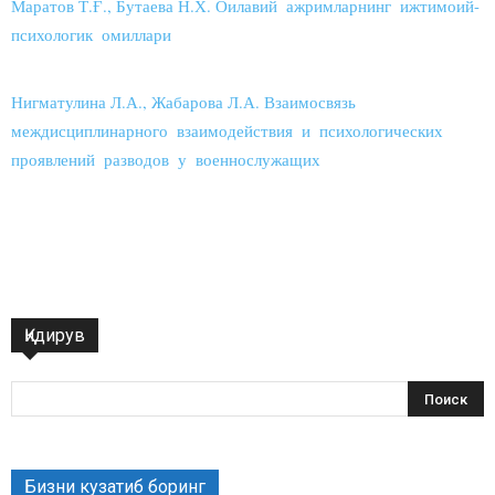
Маратов Т.Ғ., Бутаева Н.Х. Оилавий ажримларнинг ижтимоий-
психологик омиллари
Нигматулина Л.А., Жабарова Л.А. Взаимосвязь
междисциплинарного взаимодействия и психологических
проявлений разводов у военнослужащих
Қидирув
Бизни кузатиб боринг