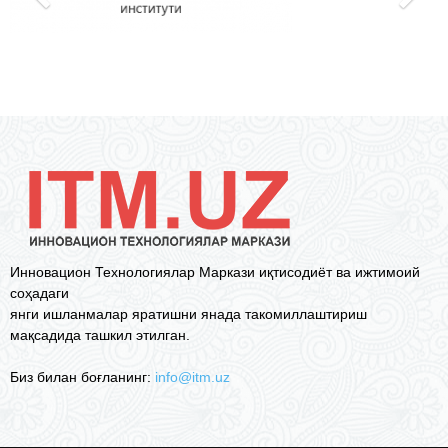
Инновацион Технологиялар Маркази иқтисодиёт ва ижтимоий
соҳадаги
янги ишланмалар яратишни янада такомиллаштириш
мақсадида ташкил этилган.
Биз билан боғланинг:
info@itm.uz