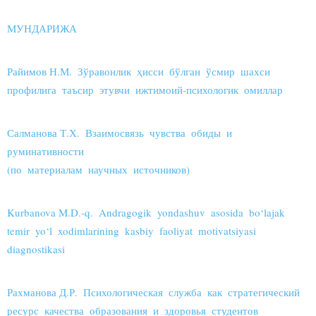
МУНДАРИЖА
Райимов Н.М. Зўравонлик ҳисси бўлган ўсмир шахси
профилига таъсир этувчи ижтимоий-психологик омиллар
Салманова Т.Х. Взаимосвязь чувства обиды и
руминативности
(по материалам научных источников)
Kurbanova M.D.-q. Andragogik yondashuv asosida bo‘lajak
temir yo‘l xodimlarining kasbiy faoliyat motivatsiyasi
diagnostikasi
Рахманова Д.Р. Психологическая служба как стратегический
ресурс качества образования и здоровья студентов