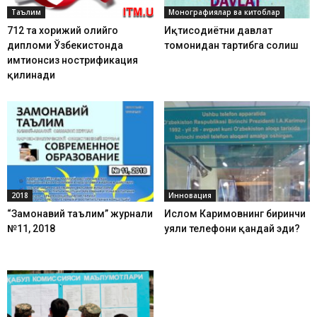
Таълим
Монографиялар ва китоблар
712 та хорижий олийгоҳ
Иқтисодиётни давлат
дипломи Ўзбекистонда
томонидан тартибга солиш
имтиҳонсиз нострификация
қилинади
2018
Инновация
“Замонавий таълим” журнали
Ислом Каримовнинг биринчи
№11, 2018
уяли телефони қандай эди?