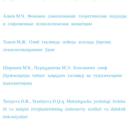
Алиев М.Ч. Феномен самопознания: теоретические подходы
и современные психологические концепции
Тошев М.Ж. Олий таълимда лойиҳа асосида ўқитиш
технологияларининг ўрни
Ширинов М.К., Нуриддинова М.Э. Бошланғич синф
ўқувчиларида табиат ҳақидаги тасаввур ва тушунчаларни
шакллантириш
Turayeva D.R., Yeraliyeva D.Q-q. Maktabgacha yoshdagi bolalar
til va nutqini rivojlantirishning zamonaviy usullari va didaktik
imkoniyatlari