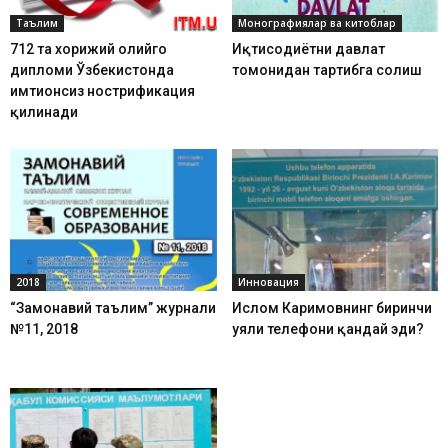
Таълим
Монографиялар ва китоблар
712 та хорижий олийгоҳ
Иқтисодиётни давлат
дипломи Ўзбекистонда
томонидан тартибга солиш
имтиҳонсиз нострификация
қилинади
2018
Инновация
“Замонавий таълим” журнали
Ислом Каримовнинг биринчи
№11, 2018
уяли телефони қандай эди?