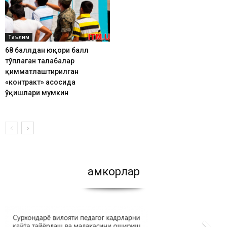
Таълим
68 баллдан юқори балл
тўплаган талабалар
қимматлаштирилган
«контракт» асосида
ўқишлари мумкин
Ҳамкорлар