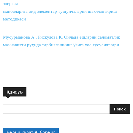
энергия
манбаларига оид элементар тушунчаларни шакллантириш
методикаси
Мусурманова А., Рискулова К. Оилада ёшларни саломатлик
маънавияти руҳида тарбиялашнинг ўзига хос хусусиятлари
Қидирув
Бизни кузатиб боринг