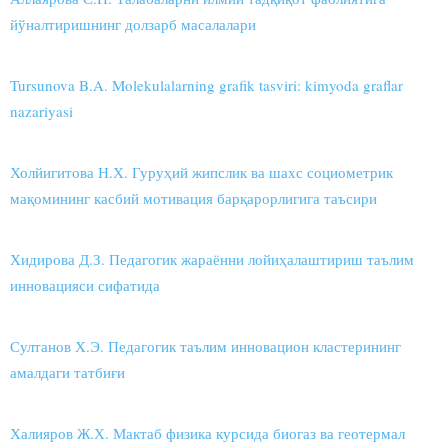
йўналтиришнинг долзарб масалалари
Tursunova B.A. Molekulalarning grafik tasviri: kimyoda graflar
nazariyasi
Холйигитова Н.Х. Гуруҳий жипслик ва шахс социометрик
мақомининг касбий мотивация барқарорлигига таъсири
Хидирова Д.З. Педагогик жараённи лойиҳалаштириш таълим
инновацияси сифатида
Султанов Х.Э. Педагогик таълим инновацион кластерининг
амалдаги татбиғи
Халияров Ж.Х. Мактаб физика курсида биогаз ва геотермал