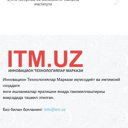
Инновацион Технологиялар Маркази иқтисодиёт ва ижтимоий
соҳадаги
янги ишланмалар яратишни янада такомиллаштириш
мақсадида ташкил этилган.
Биз билан боғланинг:
info@itm.uz