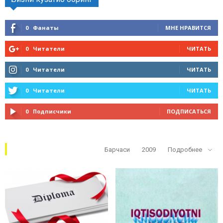
0
Фанаты
МНЕ НРАВИТСЯ
0
Читатели
ЧИТАТЬ
0
Читатели
ЧИТАТЬ
0
Читатели
ЧИТАТЬ
0
Подписчики
ПОДПИСАТЬСЯ
Кўп ўқилганлар
Барчаси
2009
Подробнее