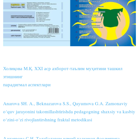
Холиқова М.Қ. XXI аср ахборот-таълим муҳитини ташкил
этишнинг
парадигмал аспектлари
Anarova SH. A., Beknazarova S.S., Qayumova G.A. Zamonaviy
o‘quv jarayonini takomillashtirishda pedagogning shaxsiy va kasbiy
o‘zini-o‘zi rivojlantirshning fraktal metodikasi
Аллаярова С.Н. Талабаларни илмий тадқиқот фаолиятига